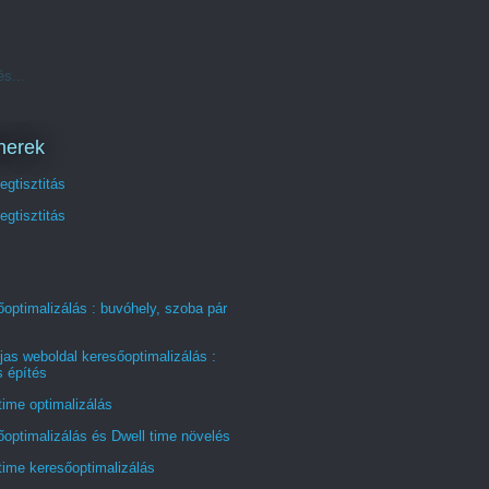
és...
nerek
gtisztitás
gtisztitás
optimalizálás : buvóhely, szoba pár
jas weboldal keresőoptimalizálás :
s építés
time optimalizálás
optimalizálás és Dwell time növelés
time keresőoptimalizálás