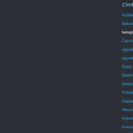
Cím
Autóbe
beázot
beteg
Casco
egyed
egyedi
Eladó
Elektr
életjá
Flott
Gépjá
Haszn
Impor
Keres