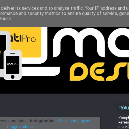
deliver its services and to analyze traffic. Your IP address and 
formance and security metrics to ensure quality of service, gen
abuse.
Ról
Kompl
yzések mutatása:
betegápolás
.
Összes bejegyzés
keres
megjelenítése
munká