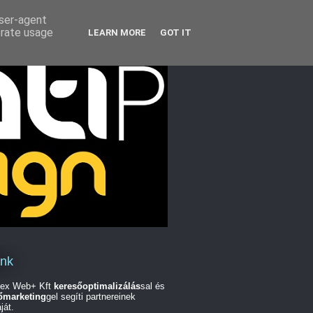
user-agent
erate usage
LEARN MORE
GOT IT
unk
ex Web+ Kft
keresőoptimalizálás
sal és
őmarketing
gel segíti partnereinek
ját.