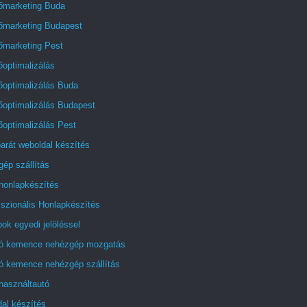
őmarketing Buda
őmarketing Budapest
őmarketing Pest
optimalizálás
őoptimalizálás Buda
őoptimalizálás Budapest
optimalizálás Pest
arát weboldal készítés
ép szállítás
honlapkészítés
szionális Honlapkészítés
ok egyedi jelöléssel
tó kemence nehézgép mozgatás
tó kemence nehézgép szállítás
használtautó
al készítés