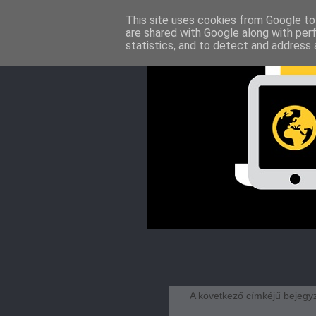
This site uses cookies from Google to 
are shared with Google along with per
statistics, and to detect and address 
A következő címkéjű bejeg