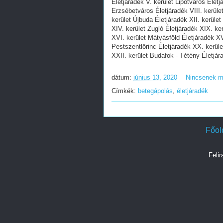
Életjáradék V. kerület Lipótváros Életj
Erzsébetváros Életjáradék VIII. kerüle
kerület Újbuda Életjáradék XII. kerület
XIV. kerület Zugló Életjáradék XIX. ke
XVI. kerület Mátyásföld Életjáradék XV
Pestszentlőrinc Életjáradék XX. kerüle
XXII. kerület Budafok - Tétény Életjár
dátum:
június 13, 2020
Nincsenek 
Címkék:
betegápolás
,
életjáradék
Főol
Feli