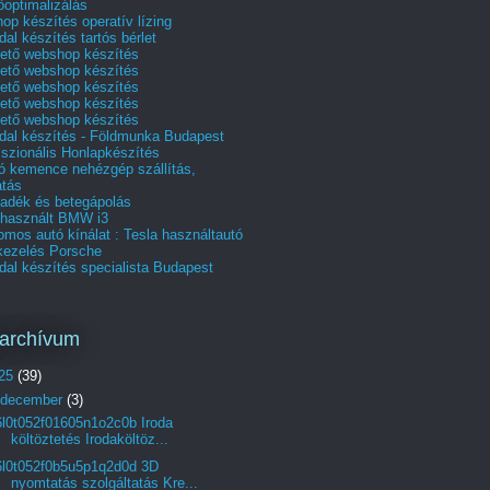
optimalizálás
p készítés operatív lízing
al készítés tartós bérlet
hető webshop készítés
hető webshop készítés
hető webshop készítés
hető webshop készítés
hető webshop készítés
dal készítés - Földmunka Budapest
szionális Honlapkészítés
tó kemence nehézgép szállítás,
tás
radék és betegápolás
 használt BMW i3
omos autó kínálat : Tesla használtautó
akezelés Porsche
al készítés specialista Budapest
archívum
25
(39)
december
(3)
6l0t052f01605n1o2c0b Iroda
költöztetés Irodaköltöz...
6l0t052f0b5u5p1q2d0d 3D
nyomtatás szolgáltatás Kre...