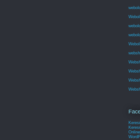
webol
Webold
webold
webold
Webold
websh
Websho
Websho
Websh
Websho
Face
Kereső
Keres
Onlin
WordP