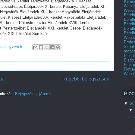
áradék VI. kerület Terézváros Életjáradék VII. kerület
Kereső
Websho
t Józsefváros Életjáradék X. kerület Kőbánya Életjáradék XI.
Webold
 Hegyvidék Életjáradék XIII. kerület Angyalföld Életjáradék
Bérel
rület Kispest Életjáradék XV. kerület Rákospalota Életjáradék
Bérel
II. kerület Rákoskeresztúr Életjáradék XVIII. kerület
Bérel
t Pesterzsébet Életjáradék XXI. kerület Csepel Életjáradék
Bérel
Bérel
adék XXIII. kerület Soroksár
Webol
Profes
Szárí
megjegyzések:
mozga
Életjá
Eladó
Elektr
Flott
Webold
dal
Régebbi bejegyzések
Blog
ratkozás:
Bejegyzések (Atom)
▼
20
▼