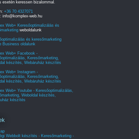
s esetén keressen bizalommal.
on:
+36 70 4327071
l: info@komplex-web.hu
ex Web+ Keresőoptimalizálás és
őmarketing
weboldalunk
őoptimalizálás és keresőmarketing
e Business oldalunk
ex Web+ Facebook -
optimalizálás, Keresőmarketing,
dal készítés, Webáruház készítés
ex Web+ Instagram -
optimalizálás, Keresőmarketing,
dal készítés, Webáruház készítés
ex Web+ Youtube - Keresőoptimalizálás,
őmarketing, Weboldal készítés,
uház készítés
ek
lap
gi Webbolt készítés - Keresőmarketing -