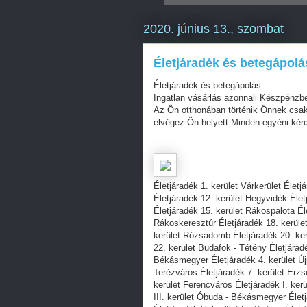
2020. június 13., szombat
Életjáradék és betegápolá
Életjáradék és betegápolás
Ingatlan vásárlás azonnali Készpénzb
Az Ön otthonában történik Önnek csak
elvégez Ön helyett Minden egyéni ké
Életjáradék 1. kerület Várkerület Élet
Életjáradék 12. kerület Hegyvidék Élet
Életjáradék 15. kerület Rákospalota Él
Rákoskeresztúr Életjáradék 18. kerület
kerület Rózsadomb Életjáradék 20. ker
22. kerület Budafok - Tétény Életjárad
Békásmegyer Életjáradék 4. kerület Újp
Terézváros Életjáradék 7. kerület Erzs
kerület Ferencváros Életjáradék I. ker
III. kerület Óbuda - Békásmegyer Életj