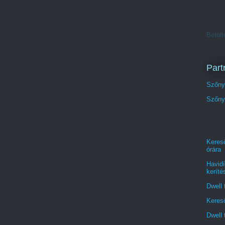
Betölt
Part
Szőnye
Szőnye
Kereső
órára
Havidí
keríté
Dwell 
Kereső
Dwell 