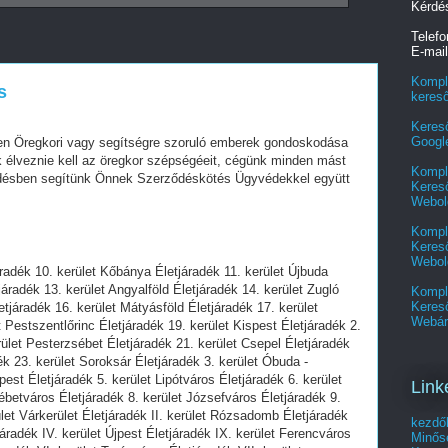
Kérdé
Telef
E-mai
Kompl
s
keres
Keres
Googl
en Öregkori vagy segítségre szoruló emberek gondoskodása
 élveznie kell az öregkor szépségéeit, cégünk minden mást
Kompl
rdésben segítünk Önnek Szerződéskötés Ügyvédekkel együtt
Kereső
Webol
Kompl
Kereső
Webol
járadék 10. kerület Kőbánya Életjáradék 11. kerület Újbuda
járadék 13. kerület Angyalföld Életjáradék 14. kerület Zugló
Kompl
Keres
etjáradék 16. kerület Mátyásföld Életjáradék 17. kerület
Webár
 Pestszentlőrinc Életjáradék 19. kerület Kispest Életjáradék 2.
ület Pesterzsébet Életjáradék 21. kerület Csepel Életjáradék
ék 23. kerület Soroksár Életjáradék 3. kerület Óbuda -
est Életjáradék 5. kerület Lipótváros Életjáradék 6. kerület
Link
ébetváros Életjáradék 8. kerület Józsefváros Életjáradék 9.
ület Várkerület Életjáradék II. kerület Rózsadomb Életjáradék
kezdő
áradék IV. kerület Újpest Életjáradék IX. kerület Ferencváros
Minősé