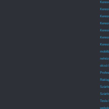
Keres
Keres
Keres
Kereső
Keres
Keres
Kereső
mobilb
nehézg
olcsó 
Profes
Raklap
Szárí
Szárí
Tesla 
webold