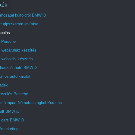
kék
hozatal külföldről BMW i3
t gipszkarton javítása
ápolás
 Porsche
i webáruház készítés
 weboldal készítés
 használtautó BMW i3
omos autó kínálat
radék
akezelés Porsche
rműimport Németországból Porsche
ált BMW i3
t cars BMW i3
őmarketing