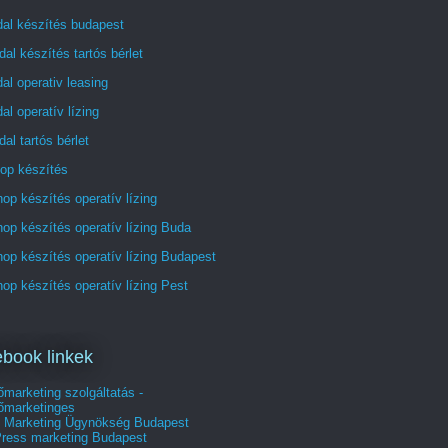
dal készítés budapest
al készítés tartós bérlet
al operativ leasing
al operatív lízing
al tartós bérlet
op készítés
p készítés operatív lízing
p készítés operatív lízing Buda
op készítés operatív lízing Budapest
p készítés operatív lízing Pest
book linkek
marketing szolgáltatás -
őmarketinges
e Marketing Ügynökség‎ Budapest
ress marketing Budapest