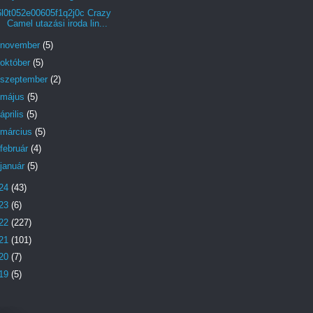
6l0t052e00605f1q2j0c Crazy
Camel utazási iroda lin...
november
(5)
október
(5)
szeptember
(2)
május
(5)
április
(5)
március
(5)
február
(4)
január
(5)
24
(43)
23
(6)
22
(227)
21
(101)
20
(7)
19
(5)