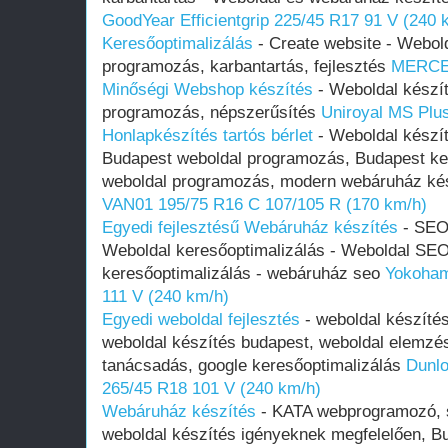
GoodYear Efficientgrip 225/45 R17 91 V (240 
Keresőoptimalizálás
- Create website - Webold
programozás, karbantartás, fejlesztés
MERCE
Minőségi Webshop készítés
- Weboldal készít
programozás, népszerűsítés
Uniroyal MS Plu
Honlapkészítés tartós bérlet
- Weboldal készí
Budapest weboldal programozás, Budapest ker
weboldal programozás, modern webáruház ké
VAN01 195/75 R16 C 107/105 R (170 km/h)
Egyedi fejlesztésű Webáruház készítés
- SEO 
Weboldal keresőoptimalizálás - Weboldal SE
keresőoptimalizálás - webáruház seo
Yokoham
111 V (240 km/h)
Egyedi weboldal fejlesztés
- weboldal készítés
weboldal készítés budapest, weboldal elemzés
tanácsadás, google keresőoptimalizálás
Dunl
265/45 R18 101 V (240 km/h)
Webáruház készítés
- KATA webprogramozó, 
weboldal készítés igényeknek megfelelően, 