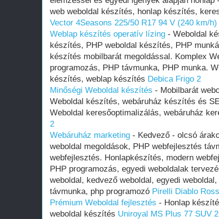
elemzéssel és egyedi igények alapján honlap 
web weboldal készítés, honlap készítés, kere
Vector 4Seasons 225/50 R17 94 V (240 km/h)
Weblap készítés operatív lízing
- Weboldal kés
készítés, PHP weboldal készítés, PHP munkák
készítés mobilbarát megoldással. Komplex We
programozás, PHP távmunka, PHP munka. Web
készítés, weblap készítés
Debica Frigo 2
Minőségi Weboldal készítés
- Mobilbarát webo
Weboldal készítés, webáruház készítés és SE
Weboldal keresőoptimalizálás, webáruház ker
2
Webáruház marketing
- Kedvező - olcsó árako
weboldal megoldások, PHP webfejlesztés táv
webfejlesztés. Honlapkészítés, modern webfej
PHP programozás, egyedi weboldalak tervezés
weboldal, kedvező weboldal, egyedi weboldal, 
távmunka, php programozó
Pirelli Diablo Ross
Prémium Weboldal fejlesztés‎
- Honlap készíté
weboldal készítés
Uniroyal MS Plus 77 SUV 2