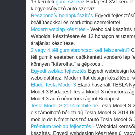
16 kerületi
gumi szerviz
Budapest XVI kerület 
kiegyensúlyozó autó szerviz
Reszponzív honlapkészítés
Egyedi fejlesztés
beállításokkal és marketing személettel
Modern weblap készítés
- Weboldal készítés é
Weboldal készítésére és 12 hónapon át üzem
árajánlat készítése.
2 vagy 4 téli gumiabroncsot kell felszerelni?
Cs
téli gumik esetében csökkentett vonóerő lép fe
könnyen "kifarolhat" a gépkocsi.
Egyedi weblap fejlesztés
Egyedi webdesign ké
weboldalához. Modern flat design készítése, w
Eladó Tesla Model 3
Eladó használt TESLA Nyí
Model 3 Budapest Tesla Model 3 németország
Model 3 autó németországból Budapest
Tesla Model S 2014 mobile de
Tesla Model S 2
elszámolható bérleti díj Tesla Model S 2014 
mobile.de Német használtautó Tesla Model S
Prémium weblap fejlesztés‎
- Weboldal keresőo
készítés. Egyedi webdesign készítése új vag