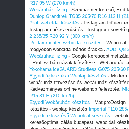
R17 95 W (270 km/h)
Webáruház lízing
- Szexpartner kereső, Eroti
Dunlop Grandtrek TG35 265/70 R16 112 H (21
Profi weboldal készítés
- Instagram Influencer
Instagram népszerűsítés - Instagram követő 
2 235/35 R20 92 Y (300 km/h)
Reklámmentes weboldal készítés
- Weboldal 
megyében weboldal bérlés árakkal.
AUDI Q8 3
Webáruház lízing
- Google keresőoptimalizálá
- Profi webáruházak készítése - Webáruház bé
Yokohama iceGUARD Studless G075 235/60 R
Egyedi fejlesztésű Weblap készítés
- Modern, 
webáruház tervezése és webáruház készítése 
Kedvezményes online webshop fejlesztés.
Mi
R15 81 H (210 km/h)
Egyedi Webáruház készítés
- MatiproDesign -
készítés - weblap készítés
Imperial F110 285
Egyedi fejlesztésű Weboldal készítés
- webold
keresőoptimalizálás budapest, weboldal készí
elemzés, keresőoptimalizálás tanácsadás, goo