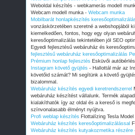
Weboldal készítés - webkamerás modell mun
Webcam modell munka -
Webcam munka
Mobilbarát honlapkészítés keresőoptimalizálá
vonzáskörzetében szeretné a webshopjából kis
kiemelkedően, fontos, hogy egy olyan webáru
keresőoptimalizálás tekintetében jól SEO optim
Egyedi fejlesztésű webáruház és keresőoptim
fejlesztésű webáruház keresőoptimalizálás Pe
Prémium honlap fejlesztés‎
Esküvői autóbérlés
Instagram követő gyüjtés
- Hallottál már az I
követőid számát? Mi segítünk a követő gyüjté
bizalommal.
Webáruház készítés egyedi keretrendszerrel
M
webáruház készítést vállalunk. Termék alapada
kialakíthatók így az oldal és a kereső is megf
színvonalasabb élményt nyújtva.
Profi weblap készítés
Flottalízing Tesla Model
Webáruház készítés keresőoptimalizálással
Fl
Webáruház készítés kutyakozmetika részére