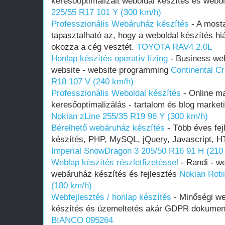
keresőoptimalizált weboldal készítés és webo
225/55 R17 101 Y (300 km/h)
Professzionális Webáruház készítés
- A most
tapasztalható az, hogy a weboldal készítés h
okozza a cég vesztét.
TOYOTA RAV4 2.0L
Honlap készítés operatív lízing
- Business web
website - website programming
Continental C
R18 107 V (240 km/h)
Professzionális Weboldal készítés
- Online ma
keresőoptimalizálás - tartalom és blog marketi
Nokian zLine 255/35 R19 96 Y (300 km/h)
Bérelhető webáruház készítés
- Több éves fejl
készítés, PHP, MySQL, jQuery, Javascript, H
Imperial SnowDragon 3 205/50 R16 91 H (210
Weblap készítés részletfizetéssel
- Randi - we
webáruház készítés és fejlesztés
Nokian Roti
(180 km/h)
Webfejlesztés / honlap készítés
- Minőségi we
készítés és üzemeltetés akár GDPR dokumen
BIANCO 095264