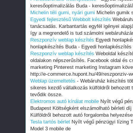
keresőoptimalizálás Buda - keresőoptimalizál
Michelin téli gumi, nyári gumi
Michelin gumik 
Egyedi fejlesztésű Webbolt készítés
Webáruház
tanácsadás. Karbantartás egyfél igényei ala
így a megrendelő is tud számolni webáruházá
Reszponzív weblap készítés
Egyedi honlapkés
honlapkészítés Buda - Egyedi honlapkészítés
Reszponzív weblap készítés
Weboldal készít
oldalakon népszerűsítés. Facebook oldal és c
marketing Pinterest marketing Instagram köv
http://e-commerce.hupont.hu/49/reszponziv-
Weblap üzemeltetés
- Webáruház készítés több
sikeres kezdő vállalkozás külföldről behozot
tevődik össze.
Elektromos autó kínálat mobile
Nyílt végű pénz
Budapest Költségként elszámolható bérleti dí
Külföldről behozott autó forgalomba helyezés
Tesla tartós bérlet
Nyílt végű pénzügyi lízing 
Model 3 mobile de