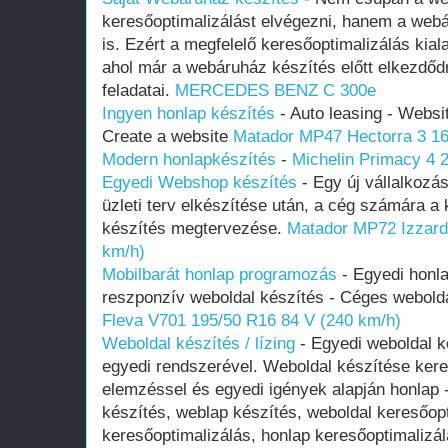
keresőoptimalizálást elvégezni, hanem a web
is. Ezért a megfelelő keresőoptimalizálás kial
ahol már a webáruház készítés előtt elkezdő
feladatai.
MERCEDES BENZ C 300e
Ingyen honlap készítés
- Auto leasing - Webs
Create a website
Matador MP47 Hectorra 3 16
Modern honlapkészítés
-
Michelin Primacy 4 
Egyedi Webshop készítés
- Egy új vállalkozás
üzleti terv elkészítése után, a cég számára a
készítés megtervezése.
Matador MP72 Izzard
km/h)
Mobilbarát honlap programozás
- Egyedi honla
reszponzív weboldal készítés - Céges webold
Fleva V701 195/50 R16 84 V (240 km/h)
Weboldal készítés / lízing
- Egyedi weboldal 
egyedi rendszerével. Weboldal készítése kere
elemzéssel és egyedi igények alapján honlap 
készítés, weblap készítés, weboldal keresőop
keresőoptimalizálás, honlap keresőoptimalizá