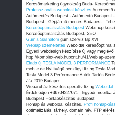
Keresőmarketing ügynökség Buda- Keresőmar
Professzionális weboldal készítés
Autómentő é
Autómentés Budapest - Autómentő Budapest - A
Budapest - Gépjármű mentés Budapest - Tehe
Keresőoptimalizálás Budapest
Webshop készít
Keresőoptimalizálás Budapest, SEO
Gumis Sashalom
gumiszerviz Bp XVI
Weblap üzemeltetés
Weboldal keresőoptimaliz
Egyedi webdesign készítése új vagy meglévő
http://komplex-web.hupont.hu/41/weblap-uzem
Eladó új TESLA MODEL 3 PERFORMANCE
Te
mobile de Nyíltvégű pénzügyi lízing Tesla Mo
Tesla Model 3 Performance Autók Tartós Bérlett
áfa 2019 Budapest
Webáruház készítés operatív lízing
Weboldal 
Érdeklödjön +36704327071 - Egyedi mobilbará
Budapest Honlapkészítés Budapest
Honlap és weboldal készítés.
Profi honlapkés
optimalizálás, tárhely, domain név, FTP elérés