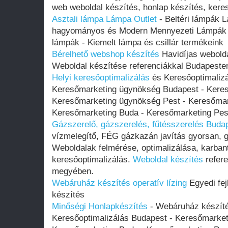
web weboldal készítés, honlap készítés, kere
Asztali lámpa Lámpa Outlet
- Beltéri lámpák 
hagyományos és Modern Mennyezeti Lámpák 
lámpák - Kiemelt lámpa és csillár termékeink
Bérelhető webshop készítés
Havidíjas webolda
Weboldal készítése referenciákkal Budapest
Helyi keresőoptimalizálás
és Keresőoptimalizá
Keresőmarketing ügynökség Budapest - Kere
Keresőmarketing ügynökség Pest - Keresőmar
Keresőmarketing Buda - Keresőmarketing Pes
Gázszerelő, gázszerelés, fűtésszerelés Buda
vízmelegítő, FÉG gázkazán javítás gyorsan, g
Weboldalak felmérése, optimalizálása, karban
keresőoptimalizálás.
Weboldal készítés
refere
megyében.
Webáruház készítés operatív lízing
Egyedi fej
készítés
Minőségi Honlapkészítés
- Webáruház készítés
Keresőoptimalizálás Budapest - Keresőmarket