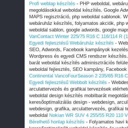
Profi weblap készítés
- PHP weboldal, webáruh
megoldásokkal weboldal készítés. Google A
MAPS regisztráció, php weboldal sablonok. W
webáruház készítés, folyamatos akciók, php w
weboldal sablon, google adwords, google map
VanContact Winter 225/75 R16 C 116/114 R (
Egyedi fejlesztésű Webáruház készítés
- Webá
SEO, Adwords, Facebook kampányok kezelése
Wordpress és egyedi CMS rendszer készítés.
barát weboldal készítés adminisztrációs felüle
weboldal fejlesztés, SEO kampány, Facebook
Continental VancoFourSeason 2 235/65 R16 C
Egyedi fejlesztésű Webbolt készítés
- Webdesi
arculattervezés és grafikai tervezések elérhet
weboldal design készítés mobilbarát megoldá
keresőoptimalizálás design - webdesign, arcula
webdesign, grafika, arculattervezés, grafikai 
weboldal
Nokian WR SUV 4 255/55 R20 110 V
Bérelhető honlap készítés
- Folyamatos havi k