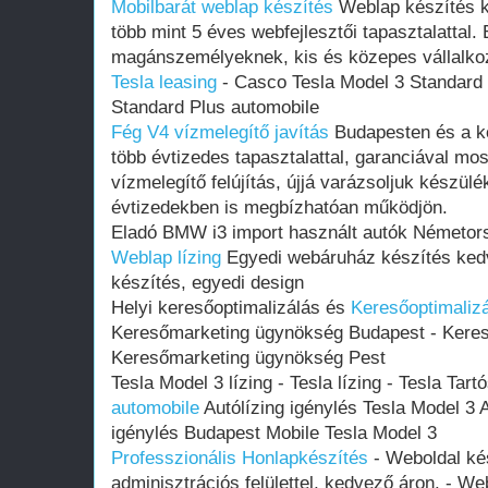
Mobilbarát weblap készítés
Weblap készítés k
több mint 5 éves webfejlesztői tapasztalattal
magánszemélyeknek, kis és közepes vállalko
Tesla leasing
- Casco Tesla Model 3 Standard
Standard Plus automobile
Fég V4 vízmelegítő javítás
Budapesten és a k
több évtizedes tapasztalattal, garanciával mos
vízmelegítő felújítás, újjá varázsoljuk készül
évtizedekben is megbízhatóan működjön.
Eladó BMW i3 import használt autók Németor
Weblap lízing
Egyedi webáruház készítés ked
készítés, egyedi design
Helyi keresőoptimalizálás és
Keresőoptimaliz
Keresőmarketing ügynökség Budapest - Kere
Keresőmarketing ügynökség Pest
Tesla Model 3 lízing - Tesla lízing - Tesla Tart
automobile
Autólízing igénylés Tesla Model 3 A
igénylés Budapest Mobile Tesla Model 3
Professzionális Honlapkészítés
- Weboldal kés
adminisztrációs felülettel, kedvező áron. - W