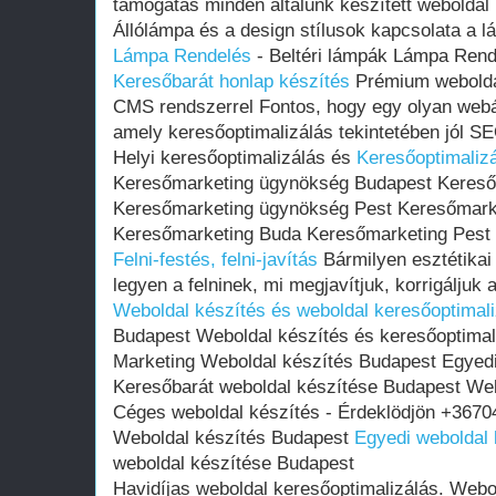
támogatás minden általunk készített weboldal 
Állólámpa és a design stílusok kapcsolata a 
Lámpa Rendelés
- Beltéri lámpák Lámpa Rend
Keresőbarát honlap készítés
Prémium weboldal
CMS rendszerrel Fontos, hogy egy olyan webá
amely keresőoptimalizálás tekintetében jól SE
Helyi keresőoptimalizálás és
Keresőoptimaliz
Keresőmarketing ügynökség Budapest Keres
Keresőmarketing ügynökség Pest Keresőmark
Keresőmarketing Buda Keresőmarketing Pest
Felni-festés, felni-javítás
Bármilyen esztétikai
legyen a felninek, mi megjavítjuk, korrigáljuk a
Weboldal készítés és weboldal keresőoptimali
Budapest Weboldal készítés és keresőoptimal
Marketing Weboldal készítés Budapest Egyedi
Keresőbarát weboldal készítése Budapest Web
Céges weboldal készítés - Érdeklödjön +3670
Weboldal készítés Budapest
Egyedi weboldal
weboldal készítése Budapest
Havidíjas weboldal keresőoptimalizálás. Webo