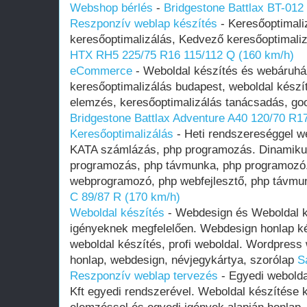
Webshop bérlés
-
Bridgestone Battlax BT-012
Reszponzív weblap készítés
- Keresőoptimal
keresőoptimalizálás, Kedvező keresőoptimali
HTX RH5 225/75 R16 115/112 Q (160 km/h)
eCommerce
- Weboldal készítés és webáruház
keresőoptimalizálás budapest, weboldal készí
elemzés, keresőoptimalizálás tanácsadás, goo
Bridgestone Battlax Adventure A40 120/70 R1
Keresőoptimalizálás
- Heti rendszereséggel w
KATA számlázás, php programozás. Dinamikus
programozás, php távmunka, php programozó
webprogramozó, php webfejlesztő, php távm
C 89/87 R (170 km/h)
Weboldal készítés
- Webdesign és Weboldal k
igényeknek megfelelően. Webdesign honlap kés
weboldal készítés, profi weboldal. Wordpress 
honlap, webdesign, névjegykártya, szorólap
S
Reszponzív weblap tervezés
- Egyedi webold
Kft egyedi rendszerével. Weboldal készítése 