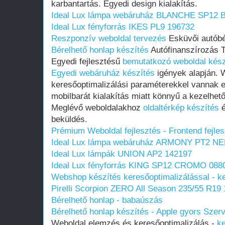
karbantartás. Egyedi design kialakítás.
Ideal Lux lámpa webáruház BLANCHE SP12 
Ideal Lux fényforrás IKES PL9 196732
Reszponzív weboldal tervezés
Esküvői autóbé
Bérelhető honlap készítés
Autófinanszírozás T
Egyedi fejlesztésű
bemutatkozó weboldal kész
Egyedi webáruház készítés
igények alapján. 
keresőoptimalizálási paraméterekkel vannak e
mobilbarát kialakítás miatt könnyű a kezelhet
Meglévő weboldalakhoz
oldaltérkép készítés
é
beküldés.
Prémium Weboldal fejlesztés‎ - Frontend fejles
Ideal Lux lámpa webáruház ARMONY PT2 N
Ideal Lux lámpák UNION AP2 142197
Ideal Lux fényforrás KING SP12 CROMO 088
Webshop készítés keresőoptimalizálással - ke
Pirelli Scorpion ZERO All Season 235/55 R19
Bérelhető honlap - babaúszás
Bérelhető honlap készítés - Apple gyors Szerv
Weboldal elemzés és keresőoptimalizálás -
ke