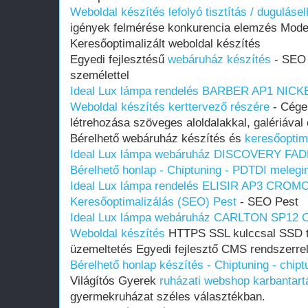
Weboldal készítés lefolyó tisztítás / duguláse
igények felmérése konkurencia elemzés Mode
Keresőoptimalizált weboldal készítés
Egyedi fejlesztésű
webáruház készítés
- SEO 
személettel
Ideal Lux lámpa rendelés BARBER AP1 NICK
Weboldal készítés kerttervező részére
- Cége
létrehozása szöveges aloldalakkal, galériával é
Bérelhető webáruház készítés és
keresőoptim
Ideal Lux lámpa webáruház DISCOVERY FAD
Bérelhető honlap - Chiptuning - PDTDI melegi
Ideal Lux lámpa rendelés ELISIR AP3 CROM
Keresőoptimalizálás (SEO) Pest
- SEO Pest
Ideal Lux lámpa webáruház CARLTON SP12
Weboldal készítés
HTTPS SSL kulccsal SSD t
üzemeltetés Egyedi fejlesztő CMS rendszerre
Bérelhető honlap készítés - Chiptuning - chipt
Világítós Gyerek
ruházati webshop karbantart
gyermekruházat széles választékban.