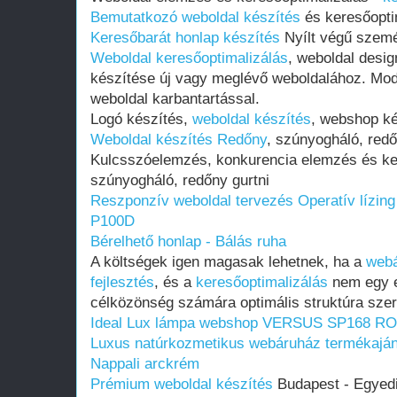
Bemutatkozó weboldal készítés
és keresőopti
Keresőbarát honlap készítés
Nyílt végű szemé
Weboldal keresőoptimalizálás
, weboldal desi
készítése új vagy meglévő weboldalához. Mode
weboldal karbantartással.
Logó készítés,
weboldal készítés
, webshop ké
Weboldal készítés Redőny
, szúnyogháló, redő
Kulcsszóelemzés, konkurencia elemzés és ke
szúnyogháló, redőny gurtni
Reszponzív weboldal tervezés Operatív líz
P100D
Bérelhető honlap - Bálás ruha
A költségek igen magasak lehetnek, ha a
webá
fejlesztés
, és a
keresőoptimalizálás
nem egy e
célközönség számára optimális struktúra szerin
Ideal Lux lámpa webshop VERSUS SP168 R
Luxus natúrkozmetikus webáruház termékaján
Nappali arckrém
Prémium weboldal készítés
Budapest - Egyed