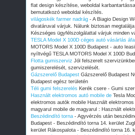
flat design készítése, weboldal karbantartássa
bemutatkozó weboldal készítés.
világoskék farmer nadrág
- A Biagio Design W
divatáruval várjuk. Nálunk biztosan megtalálja
Készséges ügyfélszolgálattal várjuk minden v
TESLA Model X 100D céges autó vásárlás áfa
MOTORS Model X 100D Budapest - auto leasing
nyíltvégű TESLA MOTORS Model X 100D Bud
Flotta gumiszerviz
Jól felszerelt szervizünkbe
gumiszerelését, szervizelését.
Gázszerelő Budapest
Gázszerelő Budapest 
Budapest egész területén
Téli gumi felszerelés
Kerék csere - Gumi szer
Használt elektromos autó mobile de
Tesla Mod
elektromos autók mobile Használt elektromos 
magyarul mobile de magyarul : Használt elek
Beszédindító torna
- Agyvérzés után beszédind
Budapest - Beszédindító torna 14. kerület Zugl
kerület Rákospalota - Beszédindító torna 16. 