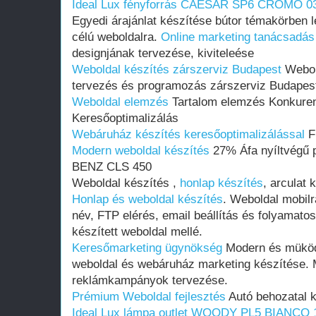
Ideal Lux fényforrás CAESAR SP6 CROMO 0
Egyedi árajánlat készítése bútor témakörben l
célú weboldalra.
Online marketing tanácsadás
designjának tervezése, kiviteleése
Weboldal készítés zárszerviz Budapest
Webol
tervezés és programozás zárszerviz Budapes
Weboldal elemzés
Tartalom elemzés Konkure
Keresőoptimalizálás
Webáruház készítés keresőoptimalizálással
Fl
Modern weboldal készítés
27% Áfa nyíltvégű 
BENZ CLS 450
Weboldal készítés ,
honlap készítés
, arculat 
Honlap és weboldal készítés
. Weboldal mobilr
név, FTP elérés, email beállítás és folyamato
készített weboldal mellé.
Keresőmarketing ügynökség
Modern és müködő
weboldal és webáruház marketing készítése. 
reklámkampányok tervezése.
Prémium Weboldal fejlesztés‎
Autó behozatal k
Ideal Lux lámpa outlet WOODY PL5 BIANCO 