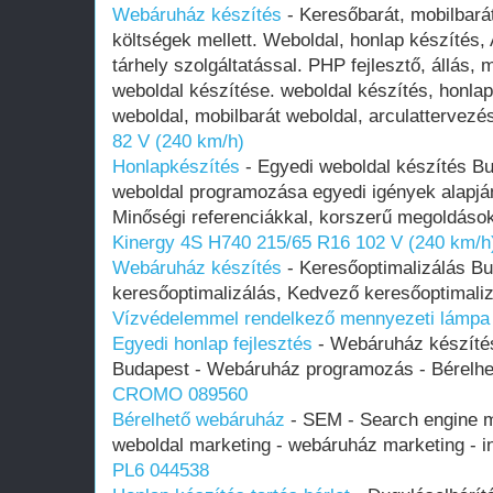
Webáruház készítés
- Keresőbarát, mobilbará
költségek mellett. Weboldal, honlap készítés,
tárhely szolgáltatással. PHP fejlesztő, állás,
weboldal készítése. weboldal készítés, honlap
weboldal, mobilbarát weboldal, arculattervez
82 V (240 km/h)
Honlapkészítés
- Egyedi weboldal készítés Bu
weboldal programozása egyedi igények alapjá
Minőségi referenciákkal, korszerű megoldáso
Kinergy 4S H740 215/65 R16 102 V (240 km/h
Webáruház készítés
- Keresőoptimalizálás B
keresőoptimalizálás, Kedvező keresőoptimali
Vízvédelemmel rendelkező mennyezeti lámpa
Egyedi honlap fejlesztés
- Webáruház készíté
Budapest - Webáruház programozás - Bérelh
CROMO 089560
Bérelhető webáruház
- SEM - Search engine ma
weboldal marketing - webáruház marketing - 
PL6 044538