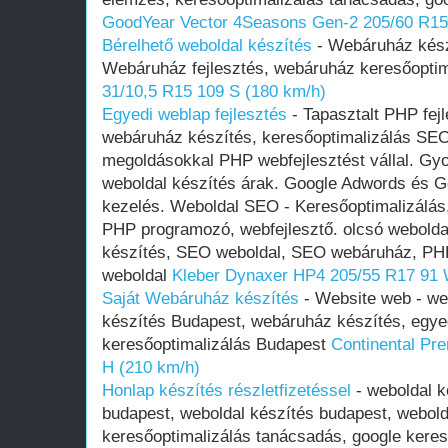
GoodYear Vector 4Seasons Gen-2 205/60 R15
Bérelhető weboldal‎ készítés
- Webáruház készí
Webáruház fejlesztés, webáruház keresőopti
31/10,5 R15 109 S (180 km/h)
Egyedi weblap fejlesztés
- Tapasztalt PHP fejl
webáruház készítés, keresőoptimalizálás SE
megoldásokkal PHP webfejlesztést vállal. Gy
weboldal készítés árak. Google Adwords és G
kezelés. Weboldal SEO - Keresőoptimalizálás
PHP programozó, webfejlesztő. olcsó webolda
készítés, SEO weboldal, SEO webáruház, PHP
weboldal
Kleber Dynaxer HP4 205/55 R17 91 
Saját Webáruház készítés
- Website web - web
készítés Budapest, webáruház készítés, egye
keresőoptimalizálás Budapest
Continental Pr
H (210 km/h)
Honlap készítés részletfizetéssel
- weboldal k
budapest, weboldal készítés budapest, webol
keresőoptimalizálás tanácsadás, google kere