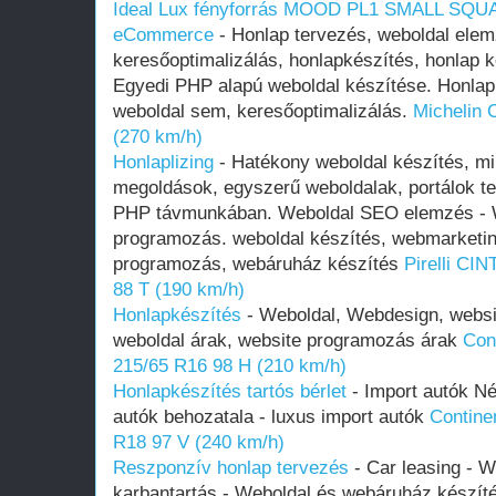
Ideal Lux fényforrás MOOD PL1 SMALL SQ
eCommerce
- Honlap tervezés, weboldal elem
keresőoptimalizálás, honlapkészítés, honlap
Egyedi PHP alapú weboldal készítése. Honlap
weboldal sem, keresőoptimalizálás.
Michelin 
(270 km/h)
Honlaplizing
- Hatékony weboldal készítés, mi
megoldások, egyszerű weboldalak, portálok 
PHP távmunkában. Weboldal SEO elemzés - W
programozás. weboldal készítés, webmarketi
programozás, webáruház készítés
Pirelli C
88 T (190 km/h)
Honlapkészítés
- Weboldal, Webdesign, websi
weboldal árak, website programozás árak
Con
215/65 R16 98 H (210 km/h)
Honlapkészítés tartós bérlet
- Import autók N
autók behozatala - luxus import autók
Contine
R18 97 V (240 km/h)
Reszponzív honlap tervezés
- Car leasing - W
karbantartás - Weboldal és webáruház készíté