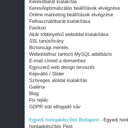
Keresőbarát kialakítás
Keresőoptimalizálás beállítások elvégzése
Online marketing beállítások elvégzése
Felhasználóbarát kialakítása
Favikon
Akár többnyelvű weboldal kialakítása
SSL tanúsítvány
Biztonsági mentés
Weboldalhoz tartozó MySQL adatbázis
E-mail címed a domainhez
Egyszerű web design tervezés
Képváltó / Slider
Szöveges aloldal kialakítás
Galéria
Blog
Fix fejléc
GDPR süti elfogadó sáv
Egyedi honlapkészítés Budapest
- Egyedi hon
honlapkészítés Pest