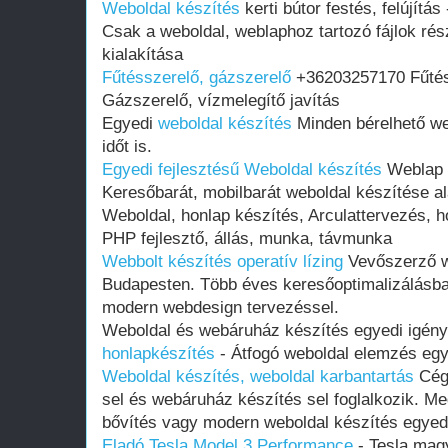
Weboldal készítés
kerti bútor festés, felújítás
Csak a weboldal, weblaphoz tartozó fájlok rész
kialakítása
Fűtésszerelő, gázszerelő
+36203257170 Fűtéss
Gázszerelő, vízmelegítő javítás
Egyedi
weboldal készítés
Minden bérelhető web
időt is.
Egyedi fejlesztésű Weboldal készítés
Weblap k
Keresőbarát, mobilbarát weboldal készítése al
Weboldal, honlap készítés, Arculattervezés, ho
PHP fejlesztő, állás, munka, távmunka
Webbolt készítés operatív lízing
Vevőszerző w
Budapesten. Több éves keresőoptimalizálásban
modern webdesign tervezéssel.
Weboldal és webáruház készítés egyedi igény
honlapkészítés
- Átfogó weboldal elemzés egy
Weboldal készítés, weboldal karbantartás
Cégü
sel és webáruház készítés sel foglalkozik. Me
bővítés vagy modern weboldal készítés egyedi
Eladó Tesla Model 3 Performance
- Tesla mag