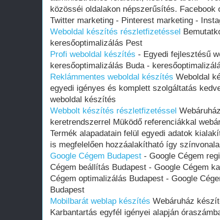
közösséi oldalakon népszerűsítés. Facebook o
Twitter marketing - Pinterest marketing - Ins
Weboldal készítés részletfizetéssel
Bemutatko
keresőoptimalizálás Pest
Profi weboldal készítés
- Egyedi fejlesztésű w
keresőoptimalizálás Buda - keresőoptimalizál
Reklámmentes weboldal készítés
Weboldal ké
egyedi igényes és komplett szolgáltatás kedv
weboldal készítés
Webbolt készítés részletfizetéssel
Webáruház 
keretrendszerrel Müködő referenciákkal webár
Termék alapadatain felül egyedi adatok kialakí
is megfelelően hozzáalakítható így színvonal
Google Cégem Budapest
- Google Cégem regi
Cégem beállítás Budapest - Google Cégem ka
Cégem optimalizálás Budapest - Google Cége
Budapest
Mobilbarát weblap készítés
Webáruház készíté
Karbantartás egyfél igényei alapján óraszámb