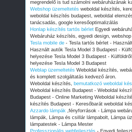
megrendelő is tud számolni webáruházának ka
Webshop üzemeltetés
weboldal készítés, ker
weboldal készítés budapest, weboldal elemzés
tanácsadás, google keresőoptimalizálás
Honlap készítés tartós bérlet
Egyedi webáruhá
Webáruház készítés, egyedi design, webshop 
Tesla mobile de
- Tesla tartós bérlet - Használ
Használt autó‎k Tesla Model 3 Budapest - Külf
helyezése Tesla Model 3 Budapest - Külföldrő
helyezése Tesla Model 3 Budapest
Weblap üzemeltetés
Weboldal készítés, webár
és komplett szolgáltatás kedvező áron.
Weboldal készítés,
bemutatkozó weboldal kés
Weboldal készítés Budapest - Weboldal készí
Budapest - Online Marketing Weboldal készít
készítés Budapest - Keresőbarát weboldal ké
Azzardo lámpák
,fényforrások - Lámpa webár
lámpák, Lámpa és csillár lámpabolt, Lámpa üzl
lámpatestek - Lámpa Mester
Professzionális webfejlesztés
- Egyedi fejles