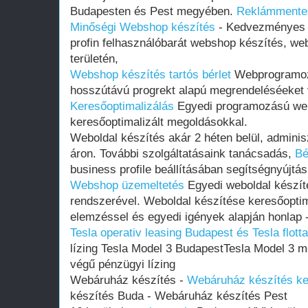
Budapesten és Pest megyében.
Reklámmentes
Minőségi Webshop készítés
- Kedvezményes á
profin felhasználóbarát webshop készítés, w
területén,
Webshop készítés tartós bérlet
Webprogramozó
hosszútávú progrekt alapú megrendeléséeket v
Keresőoptimalizálás
Egyedi programozású web
keresőoptimalizált megoldásokkal.
Weboldal készítés akár 2 héten belül, adminisz
áron. További szolgáltatásaink tanácsadás,
Bé
business profile beállításában segítségnyújtás
Webshop üzemeltetés
Egyedi weboldal készít
rendszerével. Weboldal készítése keresőoptim
elemzéssel és egyedi igények alapján honlap 
Tesla operativ leasing Budapest és Tesla flott
lízing Tesla Model 3 BudapestTesla Model 3 m
végű pénzügyi lízing
Webáruház készítés -
Webáruház készítés ke
készítés Buda - Webáruház készítés Pest