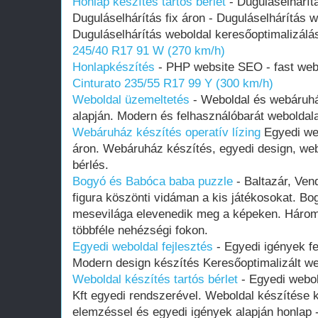
Honlap készítés tartós bérlet
- Duguláselhárít
Duguláselhárítás fix áron - Duguláselhárítás w
Duguláselhárítás weboldal keresőoptimalizál
245/40 R17 91 W (270 km/h)
Honlapkészítés
- PHP website SEO - fast webs
Cinturato 235/55 R17 99 Y (300 km/h)
Weboldal üzemeltetés
- Weboldal és webáruhá
alapján. Modern és felhasználóbarát weboldal
Webáruház készítés operatív lízing
Egyedi we
áron. Webáruház készítés, egyedi design, we
bérlés.
Bogyó és Babóca baba puzzle
- Baltazár, Ven
figura köszönti vidáman a kis játékosokat. B
mesevilága elevenedik meg a képeken. Három
többféle nehézségi fokon.
Egyedi weboldal fejlesztés
- Egyedi igények f
Modern design készítés Keresőoptimalizált we
Weboldal készítés tartós bérlet
- Egyedi webo
Kft egyedi rendszerével. Weboldal készítése 
elemzéssel és egyedi igények alapján honlap 