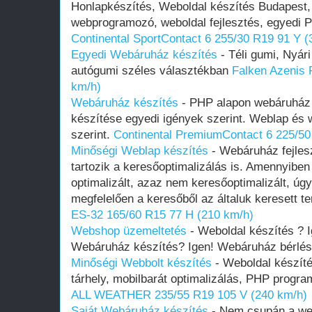
Honlapkészítés, Weboldal készítés Budapest, 
webprogramozó, weboldal fejlesztés, egyedi 
Continental SportContact 6 255/30 R19 91 Y (
Egyedi Webáruház készítés
- Téli gumi, Nyár
autógumi széles választékban
Falken Azenis 
km/h)
Webáruház készítés
- PHP alapon webáruház 
készítése egyedi igények szerint. Weblap és 
szerint.
Continental PremiumContact 6 225/50
Minőségi Weblap készítés
- Webáruház fejlesz
tartozik a keresőoptimalizálás is. Amennyib
optimalizált, azaz nem keresőoptimalizált, úgy
megfelelően a keresőből az általuk keresett 
ES-32 165/60 R15 77 H (210 km/h)
Webshop üzemeltetés
- Weboldal készítés ? I
Webáruház készítés? Igen! Webáruház bérlés
Minőségi Webbolt készítés
- Weboldal készít
tárhely, mobilbarát optimalizálás, PHP progr
ALL WEATHER 235/55 R19 105 V (240 km/h)
Saját Webáruház készítés
- Nem csupán a we