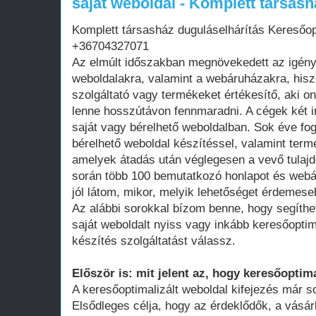
saját weboldal - Komplett társash
Komplett társasház duguláselhárítás Keresőop
+36704327071
Az elmúlt időszakban megnövekedett az igén
weboldalakra, valamint a webáruházakra, his
szolgáltató vagy termékeket értékesítő, aki on
lenne hosszútávon fennmaradni. A cégek két i
saját vagy bérelhető weboldalban. Sok éve fo
bérelhető weboldal készítéssel, valamint term
amelyek átadás után véglegesen a vevő tula
során több 100 bemutatkozó honlapot és webá
jól látom, mikor, melyik lehetőséget érdemese
Az alábbi sorokkal bízom benne, hogy segíthe
saját weboldalt nyiss vagy inkább keresőoptim
készítés szolgáltatást válassz.
Először is: mit jelent az, hogy keresőoptima
A keresőoptimalizált weboldal kifejezés már 
Elsődleges célja, hogy az érdeklődők, a vásár