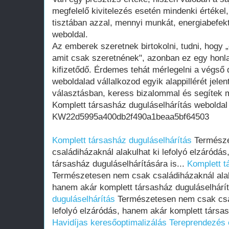
megfelelő kivitelezés esetén mindenki értékel
tisztában azzal, mennyi munkát, energiabefekte
weboldal.
Az emberek szeretnek birtokolni, tudni, hogy 
amit csak szeretnének", azonban ez egy honla
kifizetődő. Érdemes tehát mérlegelni a végső d
weboldalad vállalkozod egyik alappillérét jelen
választásban, keress bizalommal és segítek m
Komplett társasház duguláselhárítás weboldal
KW22d5995a400db2f490a1beaa5bf64503
Komplett társasház duguláselhárítás
Természe
családiházaknál alakulhat ki lefolyó elzáródá
társasház duguláselhárítására is...
Komplett t
Természetesen nem csak családiházaknál alaku
hanem akár komplett társasház duguláselhárít
duguláselhárítás
Természetesen nem csak csal
lefolyó elzáródás, hanem akár komplett társas
Havidíjas keresőoptimalizálás Tereprendezés