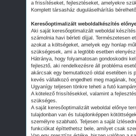
a frissítéseket, fejlesztéseket, amelyekre szü
Komplett társasház duguláselhárítás bérelhet
Keresőoptimalizált weboldalkészítés előnye
Aki saját keresőoptimalizált weboldal készítés
számolnia havi bérleti díjjal. Természetesen ett
azokat a költségeket, amelyek egy honlap műk
szükségesek, ami a legtöbb esetben elenyésző
Hátránya, hogy folyamatosan gondoskodni kell
fejlesztő, aki rendelkezésre áll probléma ese
akárcsak egy bemutatkozó oldal esetében is 
kevés vállalkozó engedheti meg magának, hogy
Ugyanígy teljesen tönkre teheti a futó kampán
A kötelező frissítésekkel, valamint a fejleszté
szükséges.
A saját keresőoptimalizált weboldal előnye te
tulajdonban van és tulajdonképpen kötöttsége
személyre szabható. Teljesen a saját ízlésedr
funkciókat építtethetsz bele, amilyet csak szer
Van egy presztízs értéke, hiszen valóban a saj