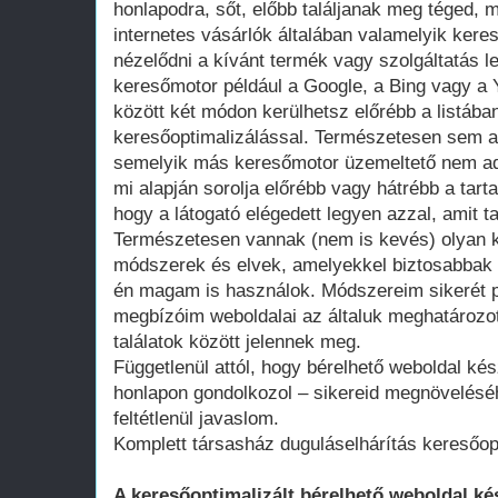
honlapodra, sőt, előbb találjanak meg téged, 
internetes vásárlók általában valamelyik ker
nézelődni a kívánt termék vagy szolgáltatás le
keresőmotor például a Google, a Bing vagy a Y
között két módon kerülhetsz előrébb a listában
keresőoptimalizálással. Természetesen sem a
semelyik más keresőmotor üzemeltető nem adot
mi alapján sorolja előrébb vagy hátrébb a tarta
hogy a látogató elégedett legyen azzal, amit ta
Természetesen vannak (nem is kevés) olyan k
módszerek és elvek, amelyekkel biztosabbak 
én magam is használok. Módszereim sikerét p
megbízóim weboldalai az általuk meghatározot
találatok között jelennek meg.
Függetlenül attól, hogy bérelhető weboldal kés
honlapon gondolkozol – sikereid megnövelésé
feltétlenül javaslom.
Komplett társasház duguláselhárítás keresőop
A keresőoptimalizált bérelhető weboldal ké