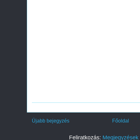
Újabb bejegyzés
Főoldal
Feliratkozás:
Megjegyzések 