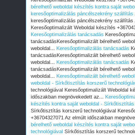
bérelhető weboldal készítés kontra saját webol
keresőoptimalizálás páncélszekrény szállítá
keresőoptimalizálás páncélszekrény szállítá
Keresőoptimalizált Weboldal készítés +36704
Keresőoptimalizálás tanácsadás
Keresőoptima
tanácsadásKeresőoptimalizált bérelhető webold
weboldal...
Keresőoptimalizálás tanácsadás
Ke
tanácsadásKeresőoptimalizált bérelhető webold
weboldal...
Keresőoptimalizálás tanácsadás
Ke
tanácsadásKeresőoptimalizált bérelhető webold
weboldal...
Keresőoptimalizált bérelhető webol
weboldal - Sírkőtisztítás korszerű technológiá
technológiával Keresőoptimalizált Weboldal k
időszakban megnövekedett az...
Keresőoptima
készítés kontra saját weboldal - Sírkőtisztítá
Sírkőtisztítás korszerű technológiával Kereső
+36704327071 Az elmúlt időszakban megnövek
bérelhető weboldal készítés kontra saját webol
technológiával
Sírkőtisztítás korszerű technol