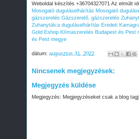
Weboldal készítés +36704327071 Az elmúlt i
Mosogató duguláselhárítás
Mosogató duguláse
gázszerelés
Gázszerelő, gázszerelés
Zuhanyt
Zuhanytálca duguláselhárítás
Eredeti Kamagr
Gold Eshop
Klímaszerelés Budapest és Pest
és Pest megye
dátum:
augusztus 31, 2022
Nincsenek megjegyzések:
Megjegyzés küldése
Megjegyzés: Megjegyzéseket csak a blog tagja