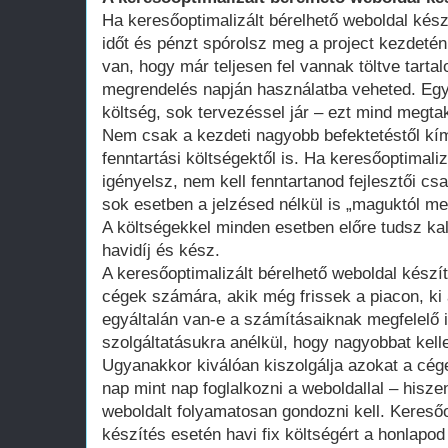
Ha keresőoptimalizált bérelhető weboldal kész
időt és pénzt spórolsz meg a project kezdeté
van, hogy már teljesen fel vannak töltve tart
megrendelés napján használatba veheted. Egy 
költség, sok tervezéssel jár – ezt mind megtak
Nem csak a kezdeti nagyobb befektetéstől k
fenntartási költségektől is. Ha keresőoptimali
igényelsz, nem kell fenntartanod fejlesztői cs
sok esetben a jelzésed nélkül is „maguktól m
A költségekkel minden esetben előre tudsz kal
havidíj és kész.
A keresőoptimalizált bérelhető weboldal kész
cégek számára, akik még frissek a piacon, ki 
egyáltalán van-e a számításaiknak megfelelő 
szolgáltatásukra anélkül, hogy nagyobbat kell
Ugyanakkor kiválóan kiszolgálja azokat a cég
nap mint nap foglalkozni a weboldallal – hisze
weboldalt folyamatosan gondozni kell. Keresőo
készítés esetén havi fix költségért a honlap