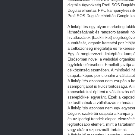
digitális ügynökség Profi SOS Dugulás
Duguláselhárítás PPC kampánykészítés
Profi SOS Duguláselhárítás Google k
A linképítés egy olyan marketing takti
láthatóságának és rangsorolásának nö
hivatkozások (backlinket) segítségéve
autoritását, organic keresési pozíciój
a célközönség megtalálja és felkeress
Egy jól megtervezett linképítési kamp
Elsősorban növeli a weboldal organikus
ügyfelek elérésében. Emellett javítja 
célközönség szemében. A minőségi hát
csapata képes pozicionálni a vállalato
A linképítés azonban nem csupán a ke
szempontjából is kulcsfontosságú. A l
kapcsolatokat építeni a vállalkozás c
szereplőkkel egyaránt. Ezek a kapcsol
biztosíthatnak a vállalkozás számára.
A linképítés azonban nem egy egyszer
Cégünk szakértői csapata a kampány t
és az iparági trendek alapos elemzésér
legfontosabb elemeit, mint a tartalom
vagy akár a szponzorált tartalmak.