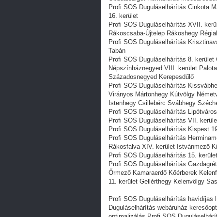
Profi SOS Duguláselhárítás Cinkota M
16. kerület
Profi SOS Duguláselhárítás XVII. ker
Rákoscsaba-Újtelep Rákoshegy Régiak
Profi SOS Duguláselhárítás Krisztinavá
Tabán
Profi SOS Duguláselhárítás 8. kerüle
Népszínháznegyed VIII. kerület Pal
Századosnegyed Kerepesdűlő
Profi SOS Duguláselhárítás Kissvábhe
Virányos Mártonhegy Kútvölgy Németv
Istenhegy Csillebérc Svábhegy Széche
Profi SOS Duguláselhárítás Lipótváros 
Profi SOS Duguláselhárítás VII. kerüle
Profi SOS Duguláselhárítás Kispest 19
Profi SOS Duguláselhárítás Herminame
Rákosfalva XIV. kerület Istvánmező K
Profi SOS Duguláselhárítás 15. kerüle
Profi SOS Duguláselhárítás Gazdagrét
Őrmező Kamaraerdő Kőérberek Kelenf
11. kerület Gellérthegy Kelenvölgy S
Profi SOS Duguláselhárítás havidíjas 
Duguláselhárítás webáruház keresőopt
optimalizálás Profi SOS Duguláselhárí