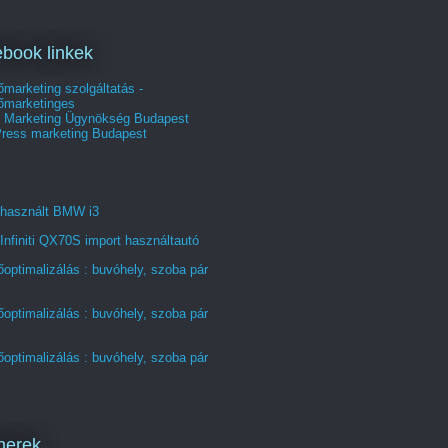
book linkek
marketing szolgáltatás -
őmarketinges
e Marketing Ügynökség‎ Budapest
ress marketing Budapest
 használt BMW i3
Infiniti QX70S import használtautó
optimalizálás : buvóhely, szoba pár
optimalizálás : buvóhely, szoba pár
optimalizálás : buvóhely, szoba pár
nerek