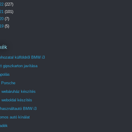
22
(227)
21
(101)
20
(7)
19
(5)
kék
hozatal külföldről BMW i3
t gipszkarton javítása
ápolás
 Porsche
i webáruház készítés
 weboldal készítés
 használtautó BMW i3
omos autó kínálat
radék