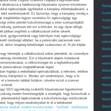
ajtása során Cégünk szakértői csapata a legmodernebb
ket alkalmazza a hatékonyság folyamatos nyomon követésére
Raklap
okkal tájékoztatják ügyfeleiket a kampány előrehaladásáról, a
Szárí
elért eredményekről. Ez biztosítja, hogy a kampány mindig a
inak megfelelően legyen vezérelve.Az egészségügy egy
Szárí
ségi online jelenlét kulcsfontosságú a siker szempontjából.
kség, pontosan érti ezt a kihívást, és egy olyan átfogó
Tesla 
l jobban segítheti a vállalkozásod online sikerét.
webold
ikával, gyógyszertárral vagy bármilyen más egészségügyi
lkedő minőségű ellátást, ha a potenciális páciensek nem
webol
ül, akkor rengeteg lehetőséget szalasztasz el. Itt jön képbe
Webold
 hogy felmérjék a vállalkozásod online jelenlétét, és személyre
webold
thatóság növelésére. Ezt a folyamatot alapos kutatással
 versenytársakat, a célközönséget és a leghatékonyabb
webold
k potenciálisan megtalálhatnak téged.
Webold
an foglalja a weboldalad optimalizálását, a releváns, értékes
ékony linképítést is. Mindez azt eredményezi, hogy a te
websh
l a keresési találati listákon, növelve ezzel a szerves
Websho
k számát.
gyi SEO ügynökség szakértői folyamatosan figyelemmel
Websho
szükség esetén finomhangolják a stratégiát, hogy biztosítsák a
 jelentésekkel tájékoztatnak a kulcsfontosságú mérőszámok
Websh
udod, hogy milyen eredményeket ér el a befektetett
Websho
yos értékek modern kivitelezésben - Tetőfedő - tetőfelújítás