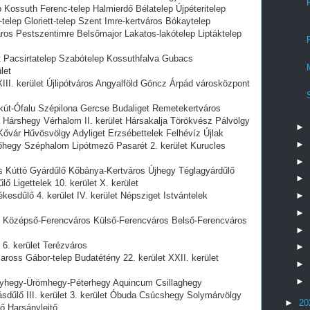
Kossuth Ferenc-telep Halmierdő Bélatelep Újpéteritelep
elep Gloriett-telep Szent Imre-kertváros Bókaytelep
ros Pestszentimre Belsőmajor Lakatos-lakótelep Liptáktelep
et Pacsirtatelep Szabótelep Kossuthfalva Gubacs
let
III. kerület Újlipótváros Angyalföld Göncz Árpád városközpont
kút-Ófalu Szépilona Gercse Budaliget Remetekertváros
Hárshegy Vérhalom II. kerület Hársakalja Törökvész Pálvölgy
►
Kővár Hűvösvölgy Adyliget Erzsébettelek Felhévíz Újlak
►
hegy Széphalom Lipótmező Pasarét 2. kerület Kurucles
►
s Kúttó Gyárdűlő Kőbánya-Kertváros Újhegy Téglagyárdűlő
►
ő Ligettelek 10. kerület X. kerület
esdűlő 4. kerület IV. kerület Népsziget Istvántelek
►
►
et Középső-Ferencváros Külső-Ferencváros Belső-Ferencváros
►
 6. kerület Terézváros
►
ross Gábor-telep Budatétény 22. kerület XXII. kerület
►
►
anyhegy-Ürömhegy-Péterhegy Aquincum Csillaghegy
űlő III. kerület 3. kerület Óbuda Csúcshegy Solymárvölgy
►
20
ő Harsánylejtő