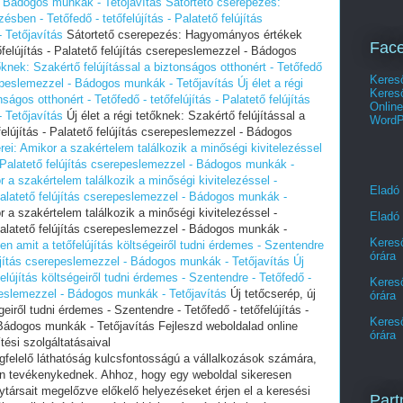
 - Bádogos munkák - Tetőjavítás
Sátortető cserepezés:
ben - Tetőfedő - tetőfelújítás - Palatető felújítás
 Tetőjavítás
Sátortető cserepezés: Hagyományos értékek
Face
őfelújítás - Palatető felújítás cserepeslemezzel - Bádogos
tőknek: Szakértő felújítással a biztonságos otthonért - Tetőfedő
Kereső
serepeslemezzel - Bádogos munkák - Tetőjavítás
Új élet a régi
Keres
ságos otthonért - Tetőfedő - tetőfelújítás - Palatető felújítás
Onlin
 Tetőjavítás
Új élet a régi tetőknek: Szakértő felújítással a
WordP
felújítás - Palatető felújítás cserepeslemezzel - Bádogos
ei: Amikor a szakértelem találkozik a minőségi kivitelezéssel
 - Palatető felújítás cserepeslemezzel - Bádogos munkák -
 a szakértelem találkozik a minőségi kivitelezéssel -
Eladó
 Palatető felújítás cserepeslemezzel - Bádogos munkák -
a szakértelem találkozik a minőségi kivitelezéssel -
Eladó 
 Palatető felújítás cserepeslemezzel - Bádogos munkák -
Kereső
den amit a tetőfelújítás költségeiről tudni érdemes - Szentendre
órára
felújítás cserepeslemezzel - Bádogos munkák - Tetőjavítás
Új
felújítás költségeiről tudni érdemes - Szentendre - Tetőfedő -
Kereső
repeslemezzel - Bádogos munkák - Tetőjavítás
Új tetőcserép, új
órára
geiről tudni érdemes - Szentendre - Tetőfedő - tetőfelújítás -
Kereső
 Bádogos munkák - Tetőjavítás Fejleszd weboldalad online
órára
ési szolgáltatásaival
egfelelő láthatóság kulcsfontosságú a vállalkozások számára,
ban tevékenykednek. Ahhoz, hogy egy weboldal sikeresen
ytársait megelőzve előkelő helyezéseket érjen el a keresési
Part