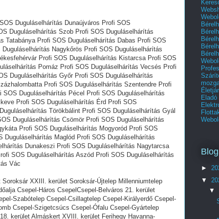
Kereső
Websho
Webold
 SOS Duguláselhárítás Dunaújváros Profi SOS
Bérel
Bérel
SOS Duguláselhárítás Szob Profi SOS Duguláselhárítás
Bérel
ás Tatabánya Profi SOS Duguláselhárítás Dabas Profi SOS
Bérel
 Duguláselhárítás Nagykőrös Profi SOS Duguláselhárítás
Bérel
ékesfehérvár Profi SOS Duguláselhárítás Kistarcsa Profi SOS
Webol
uláselhárítás Pomáz Profi SOS Duguláselhárítás Vecsés Profi
Profes
Szárí
OS Duguláselhárítás Győr Profi SOS Duguláselhárítás
mozga
zázhalombatta Profi SOS Duguláselhárítás Szentendre Profi
Életjá
i SOS Duguláselhárítás Pécel Profi SOS Duguláselhárítás
Eladó
keve Profi SOS Duguláselhárítás Érd Profi SOS
Elektr
Duguláselhárítás Törökbálint Profi SOS Duguláselhárítás Gyál
Flott
Webold
 SOS Duguláselhárítás Csömör Profi SOS Duguláselhárítás
gykáta Profi SOS Duguláselhárítás Mogyoród Profi SOS
 Duguláselhárítás Maglód Profi SOS Duguláselhárítás
lhárítás Dunakeszi Profi SOS Duguláselhárítás Nagytarcsa
Blog
rofi SOS Duguláselhárítás Aszód Profi SOS Duguláselhárítás
tás Vác
►
20
▼
20
 Soroksár XXIII. kerület Soroksár-Újtelep Millenniumtelep
dőalja Csepel-Háros CsepelCsepel-Belváros 21. kerület
▼
pel-Szabótelep Csepel-Csillagtelep Csepel-Királyerdő Csepel-
domb Csepel-Szigetcsúcs Csepel-Ófalu Csepel-Gyártelep
18. kerület Almáskert XVIII. kerület Ferihegy Havanna-