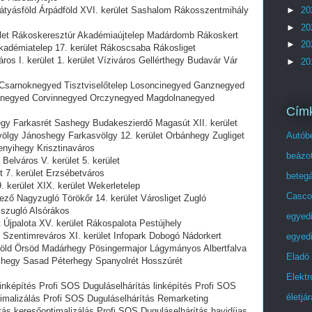
►
20
átyásföld Árpádföld XVI. kerület Sashalom Rákosszentmihály
►
20
ület Rákoskeresztúr Akadémiaújtelep Madárdomb Rákoskert
►
20
adémiatelep 17. kerület Rákoscsaba Rákosliget
ros I. kerület 1. kerület Víziváros Gellérthegy Budavár Vár
►
20
t Csarnoknegyed Tisztviselőtelep Losoncinegyed Ganznegyed
otanegyed Corvinnegyed Orczynegyed Magdolnanegyed
Cím
gy Farkasrét Sashegy Budakeszierdő Magasút XII. kerület
Autóbe
ölgy Jánoshegy Farkasvölgy 12. kerület Orbánhegy Zugliget
nyihegy Krisztinaváros
beázot
Belváros V. kerület 5. kerület
t 7. kerület Erzsébetváros
beteg
. kerület XIX. kerület Wekerletelep
Casco
ző Nagyzugló Törökőr 14. kerület Városliget Zugló
iszugló Alsórákos
egyed
t Újpalota XV. kerület Rákospalota Pestújhely
 Szentimreváros XI. kerület Infopark Dobogó Nádorkert
egyedi
öld Örsöd Madárhegy Pösingermajor Lágymányos Albertfalva
Eladó
ashegy Sasad Péterhegy Spanyolrét Hosszúrét
Elektr
linképítés Profi SOS Duguláselhárítás linképítés Profi SOS
életjá
imalizálás Profi SOS Duguláselhárítás Remarketing
tás keresőoptimalizálás Profi SOS Duguláselhárítás havidíjas