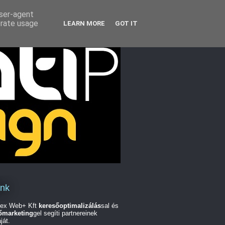
user-agent
erate usage
LEARN MORE
GOT IT
unk
ex Web+ Kft
keresőoptimalizálás
sal és
őmarketing
gel segíti partnereinek
ját.