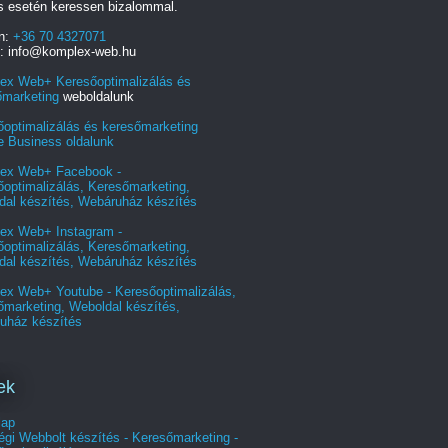
s esetén keressen bizalommal.
on:
+36 70 4327071
l: info@komplex-web.hu
ex Web+ Keresőoptimalizálás és
őmarketing
weboldalunk
őoptimalizálás és keresőmarketing
e Business oldalunk
ex Web+ Facebook -
optimalizálás, Keresőmarketing,
dal készítés, Webáruház készítés
ex Web+ Instagram -
optimalizálás, Keresőmarketing,
dal készítés, Webáruház készítés
ex Web+ Youtube - Keresőoptimalizálás,
őmarketing, Weboldal készítés,
uház készítés
ek
lap
gi Webbolt készítés - Keresőmarketing -