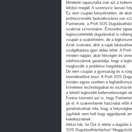
Mindenki tapasztalta már azt a kelle
lefolyó megáll. A szennyvíz lassan foly
Ez nem csupán kényelmetlen, de akár 
professzionális beavatkozásra van sz
Partnerünk, a Profi SOS Duguláselhárí
szakmai színvonalon. Évtizedes tapasz
legösszetettebb dugulásokat is villá
csupán a szakértelem, de a legkorsze
Azok számára, akik a saját lakásukban
szolgáltatása igazi áldás lehet. A Pro
minden napján, akár hétvégén és ünne
telefonszámuk garantálja, hogy a legf
megkezdik a probléma megoldását.
De nem csupán a gyorsaság és a sürgő
kiemelkedővé teszi. A Profi SOS Dugu
minden egyes esetben a leghatékonyabb
kíméletes technológiákat és eszközök
a lehető legkisebb kellemetlenséget o
Fontos kiemelni azt is, hogy Partnerü
jár el. A szakemberek használat előtt é
gondoskodnak róla, hogy a helyiségben
ügyfelek nem kell hogy aggódjanak ami
keletkeznének.
Akkor hát, ha Önt is elérte a dugulás 
SOS Duguláselhárításhoz! Meggyőződhe