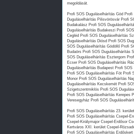
megoldását.
Profi SOS Duguláselhárítás Göd Profi
Duguláselhárítás Pilisvörösvár Profi 
Budakalász Profi SOS Duguláselhárít
Duguláselhárítás Budakeszi Profi SOS
Cegléd Profi SOS Duguláselhárítás Sz
Duguláselhárítás Diósd Profi SOS Dug
SOS Duguláselhárítás Gödöllő Profi S
Budaörs Profi SOS Duguláselhárítás S
SOS Duguláselhárítás Esztergom Prof
Ecser Profi SOS Duguláselhárítás Rác
Duguláselhárítás Budapest Profi SOS 
Profi SOS Duguláselhárítás Fót Profi
Monor Profi SOS Duguláselhárítás Na
Duguláselhárítás Kecskemét Profi SOS
Szigetszentmiklós Profi SOS Duguláse
Profi SOS Duguláselhárítás Kerepes P
Veresegyház Profi SOS Duguláselhárí
Profi SOS Duguláselhárítás 23. kerület
Profi SOS Duguláselhárítás Csepel-Er
Csepel-Királymajor Csepel-Erdősor Cse
Kertváros XXI. kerület Csepel-Rózsa
Profi SOS Duguláselhárítás Erdőskert 