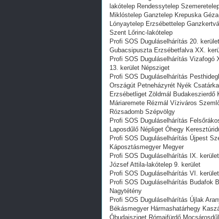
lakótelep Rendessytelep Szemeretelep 
Miklóstelep Ganztelep Krepuska Géza-t
Lónyaytelep Erzsébettelep Ganzkertvá
Szent Lőrinc-lakótelep
Profi SOS Duguláselhárítás 20. kerül
Gubacsipuszta Erzsébetfalva XX. kerü
Profi SOS Duguláselhárítás Vizafogó X
13. kerület Népsziget
Profi SOS Duguláselhárítás Pesthideg
Országút Petneházyrét Nyék Csatárka 
Erzsébetliget Zöldmál Budakeszierdő 
Máriaremete Rézmál Víziváros Szemlő
Rózsadomb Szépvölgy
Profi SOS Duguláselhárítás Felsőráko
Laposdűlő Népliget Óhegy Keresztúridűl
Profi SOS Duguláselhárítás Újpest Szék
Káposztásmegyer Megyer
Profi SOS Duguláselhárítás IX. kerül
József Attila-lakótelep 9. kerület
Profi SOS Duguláselhárítás VI. kerület
Profi SOS Duguláselhárítás Budafok Ba
Nagytétény
Profi SOS Duguláselhárítás Újlak Ar
Békásmegyer Hármashatárhegy Kaszásd
Óbudaisziget Rómaifürdő Mocsárosdűl