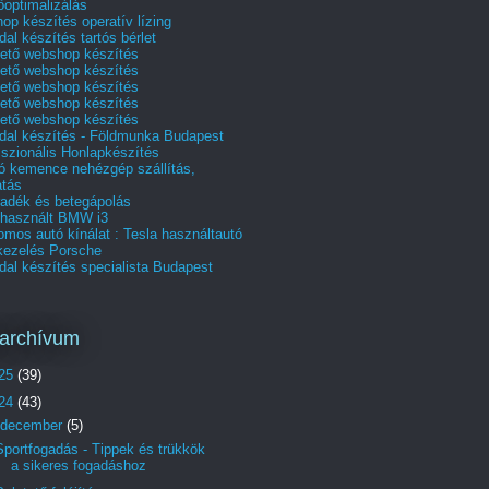
optimalizálás
p készítés operatív lízing
al készítés tartós bérlet
hető webshop készítés
hető webshop készítés
hető webshop készítés
hető webshop készítés
hető webshop készítés
dal készítés - Földmunka Budapest
szionális Honlapkészítés
tó kemence nehézgép szállítás,
tás
radék és betegápolás
 használt BMW i3
omos autó kínálat : Tesla használtautó
akezelés Porsche
al készítés specialista Budapest
archívum
25
(39)
24
(43)
december
(5)
Sportfogadás - Tippek és trükkök
a sikeres fogadáshoz