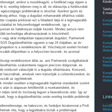
Kérdé
metlenséget, amikor a mosdókagyló, a fürdőkád vagy éppen a
ik ki, esetleg teljesen meg is áll, és elárasztja a fürdőszobát.
Telef
egészségügyi problémákat is okozhat. Ilyenkor gyors és
E-mai
ükség ahhoz, hogy a dugulást mihamarabb elhárítsa valaki.
tás csapata pontosan ezt a feladatot látja el a legmagasabb
Kompl
keres
talattal és felszereltséggel rendelkeznek, így a
mgyorsan és hatékonyan tudják kezelni. Mindez persze nem
Keres
rűbb technológia alkalmazásának is köszönhető.
Googl
 vagy akár irodájukban tapasztalnak dugulást, Partnerünk
fi SOS Duguláselhárítás ugyanis a nap 24 órájában, az év
Kompl
Kereső
pnapokon is a rendelkezésre áll. Vészhelyzet esetén hívható
Webol
urcsább időpontban is a helyszínen lesznek, és azonnal
Kompl
sségi rendelkezésre állás az, ami Partnerünk szolgáltatását
Kereső
láselhárítás szakemberei nagyon precízen dolgoznak, és
Webol
 módszert választják ki a dugulás elhárítására. Korszerű,
Kompl
et használnak, amelyek nem károsítják a csőrendszereket, és
Keres
kozzák az ügyfeleknek.
Webár
nk minden esetben a legmagasabb higiéniai standardok szerint
s után is alaposan fertőtlenítik a munkaterületet, és
 teljes rend és tisztaság legyen a beavatkozás után. Így az
Link
att, hogy a duguláselhárítás során esetleg további problémák
kezdő
kellemetlensége, ne habozzon, és forduljon bizalommal a Profi
Minősé
tnek róla, hogy a legjobbakra bízták a problémájuk