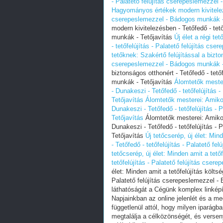
- Palatető felújítás cserepeslemezzel
Hagyományos értékek modern kivitelezés
cserepeslemezzel - Bádogos munkák -
modern kivitelezésben - Tetőfedő - tet
munkák - Tetőjavítás
Új élet a régi te
- tetőfelújítás - Palatető felújítás c
tetőknek: Szakértő felújítással a bizton
cserepeslemezzel - Bádogos munkák -
biztonságos otthonért - Tetőfedő - tető
munkák - Tetőjavítás
Álomtetők mester
- Dunakeszi - Tetőfedő - tetőfelújítás
Tetőjavítás
Álomtetők mesterei: Amikor
Dunakeszi - Tetőfedő - tetőfelújítás -
Tetőjavítás
Álomtetők mesterei: Amikor 
Dunakeszi - Tetőfedő - tetőfelújítás -
Tetőjavítás
Új tetőcserép, új élet: Min
- Tetőfedő - tetőfelújítás - Palatető 
tetőcserép, új élet: Minden amit a tető
tetőfelújítás - Palatető felújítás cse
élet: Minden amit a tetőfelújítás költsé
Palatető felújítás cserepeslemezzel -
láthatóságát a Cégünk komplex linképít
Napjainkban az online jelenlét és a m
függetlenül attól, hogy milyen iparág
megtalálja a célközönségét, és versen