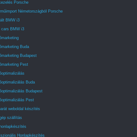
akezelés Porsche
rműimport Németországból Porsche
ált BMW i3
t cars BMW i3
őmarketing
őmarketing Buda
őmarketing Budapest
őmarketing Pest
optimalizálás
őoptimalizálás Buda
őoptimalizálás Budapest
optimalizálás Pest
arát weboldal készítés
ép szállítás
honlapkészítés
szionális Honlapkészítés