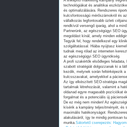
A linképítő marketing kampány végreh
technológiákat és analitikai eszközö
és optimalizálására. Rendszeres riport
kulcsfontosságú mérőszámokról és az 
vállalkozás legfontosabb üzleti célja
rendkívül versengő iparág, ahol a minő
Partnerünk, az egészségügyi SEO ügynö
megoldást kínál, amely minden eddiginé
Tegyük fel, hogy rendelkezel egy klin
szolgáltatással. Hiába nyújtasz kieme
tudnak meg rólad az interneten kereszt
az egészségügyi SEO ügynökség.
A profi szakértők elsődleges feladata,
szabott stratégiát dolgozzanak ki a lá
kezdik, melynek során feltérképezik a
kulcsszavakat, amelyekkel a páciense
Az így elkészített SEO-stratégia magáb
tartalmak létrehozását, valamint a hat
oldалad egyre magasabb pozíciókat ér e
forgalmat és a potenciális új páciense
De ez még nem minden! Az egészségü
kísérik a kampány teljesítményét, és 
maximális hatékonyságot. Rendszeres
alakulásáról, így te mindig pontosan t
munka.
Sátortető cserepezés: Hagyomán