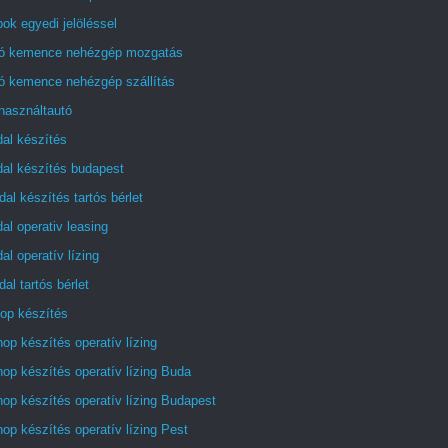
ok egyedi jelöléssel
tó kemence nehézgép mozgatás
tó kemence nehézgép szállítás
használtautó
al készítés
dal készítés budapest
al készítés tartós bérlet
al operativ leasing
al operatív lízing
al tartós bérlet
op készítés
p készítés operatív lízing
p készítés operatív lízing Buda
op készítés operatív lízing Budapest
p készítés operatív lízing Pest