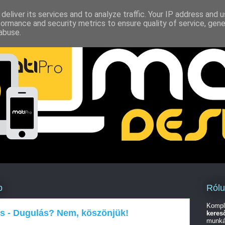
deliver its services and to analyze traffic. Your IP address and 
formance and security metrics to ensure quality of service, gen
abuse.
Ról
p
Kompl
ás - Dugulás? Nem, köszönjük!
keres
munká