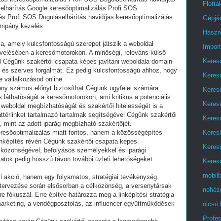
Flott
elhárítás Google keresőoptimalizálás Profi SOS
 Profi SOS Duguláselhárítás havidíjas keresőoptimalizálás
Gépjá
ampány kezelés
Haszn
ka, amely kulcsfontosságú szerepet játszik a weboldal
Impor
velésében a keresőmotorokon. A minőségi, releváns külső
Keres
l Cégünk szakértői csapata képes javítani weboldala domain-
át és szerves forgalmát. Ez pedig kulcsfontosságú ahhoz, hogy
Keres
e vállalkozásod online.
ány számos előnyt biztosíthat Cégünk ügyfelei számára.
Keres
 láthatóságát a keresőmotorokon, ami kritikus a potenciális
Keres
a weboldal megbízhatóságát és szakértői hitelességét is a
térlinket tartalmazó tartalmak segítségével Cégünk szakértői
Kereső
t, mint az adott iparág megbízható szakértőjét.
Keres
resőoptimalizálás miatt fontos, hanem a közösségépítés
inképítés révén Cégünk szakértői csapata képes
Keres
élközönségével, befolyásos személyekkel és iparági
atok pedig hosszú távon további üzleti lehetőségeket
Kereső
mobilb
i akció, hanem egy folyamatos, stratégiai tevékenység.
ervezése során elsősorban a célközönség, a versenytársak
nehézg
e fókuszál. Erre építve határozza meg a linképítési stratégia
marketing, a vendégposztolás, az influencer-együttműködések
olcsó 
Profes