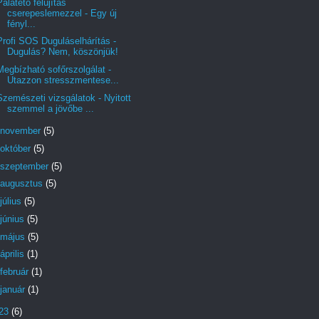
Palatető felújítás
cserepeslemezzel - Egy új
fényl...
Profi SOS Duguláselhárítás -
Dugulás? Nem, köszönjük!
Megbízható sofőrszolgálat -
Utazzon stresszmentese...
Szemészeti vizsgálatok - Nyitott
szemmel a jövőbe ...
november
(5)
október
(5)
szeptember
(5)
augusztus
(5)
július
(5)
június
(5)
május
(5)
április
(1)
február
(1)
január
(1)
23
(6)