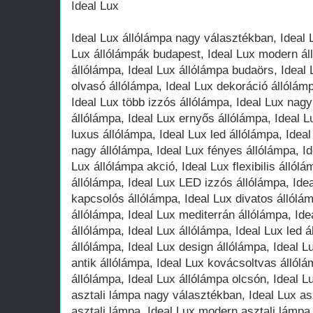
Ideal Lux
Ideal Lux állólámpa nagy választékban, Ideal Lux mediterrán állólámpa, Ideal Lux állólámpák budapest, Ideal Lux modern állólámpa, Ideal Lux klasszikus állólámpa, Ideal Lux állólámpa budaörs, Ideal Lux gyerek állólámpa, Ideal Lux olvasó állólámpa, Ideal Lux dekoráció állólámpa, Ideal Lux szép állólámpa, Ideal Lux több izzós állólámpa, Ideal Lux nagy állólámpa, Ideal Lux fa állólámpa, Ideal Lux ernyős állólámpa, Ideal Lux olcsó állólámpa, Ideal Lux luxus állólámpa, Ideal Lux led állólámpa, Ideal Lux retro állólámpa, Ideal Lux nagy állólámpa, Ideal Lux fényes állólámpa, Ideal Lux tiffany állólámpa, Ideal Lux állólámpa akció, Ideal Lux flexibilis állólámpa, Ideal Lux kristály állólámpa, Ideal Lux LED izzós állólámpa, Ideal Lux spot állólámpa, Ideal Lux kapcsolós állólámpa, Ideal Lux divatos állólámpa, Ideal Lux rusztikus állólámpa, Ideal Lux mediterrán állólámpa, Ideal Lux réz állólámpa, Ideal Lux állólámpa, Ideal Lux állólámpa, Ideal Lux led állólámpa, Ideal Lux vintage állólámpa, Ideal Lux design állólámpa, Ideal Lux rattan állólámpa, Ideal Lux antik állólámpa, Ideal Lux kovácsoltvas állólámpa, Ideal Lux jófogás állólámpa, Ideal Lux állólámpa olcsón, Ideal Lux fekete állólámpa, Ideal Lux asztali lámpa nagy választékban, Ideal Lux asztali lámpa, Ideal Lux szép asztali lámpa, Ideal Lux modern asztali lámpa, Ideal Lux klasszikus asztali lámpa, Ideal Lux asztali lámpa budaörs, Ideal Lux asztali lámpa gyerekeknek, Ideal Lux olvasó asztali lámpa, Ideal Lux dekoráció asztali lámpa, Ideal Lux kicsi izzós asztali lámpa, Ideal Lux nagy asztali lámpa, Ideal Lux fa asztali lámpa, Ideal Lux ernyős asztali lámpa, Ideal Lux olcsó asztali lámpa, Ideal Lux luxus asztali lámpa, Ideal Lux ledes asztali lámpa, Ideal Lux asztali led lámpa, Ideal Lux nagy asztali lámpa, Ideal Lux elemes asztali lámpa, Ideal Lux gyerek asztali lámpa, Ideal Lux irodai asztali lámpa, Ideal Lux éjjeli asztali lámpa, Ideal Lux íróasztali lámpa, Ideal Lux bank lámpa, Ideal Lux gyermek íróasztali lámpa, Ideal Lux hangulatfény asztali lámpa, Ideal Lux komód asztali lámpa, Ideal Lux csíptetős asztali lámpa, Ideal Lux kerek asztali lámpa, Ideal Lux szögletes asztali lámpa, Ideal Lux kristály asztali lámpa, Ideal Lux led izzós asztali lámpa, Ideal Lux spot asztali lámpa, Ideal Lux kapcsolós asztali lámpa, Ideal Lux divatos asztali lámpa, Ideal Lux üveg asztali lámpa, Ideal Lux kerámia asztali lámpa, Ideal Lux rusztikus asztali lámpa, Ideal Lux mediterrán asztali lámpa, Ideal Lux fali lámpa nagy választékban, Ideal Lux fali lámpa, Ideal Lux antik fali lámpa, Ideal Lux modern fali lámpa, Ideal Lux klasszikus fali lámpa, Ideal Lux fali lámpa budaörs, Ideal Lux gyerek fali lámpa, Ideal Lux olvasó fali lámpa, Ideal Lux dekoráció fali lámpa, Ideal Lux szép fali lámpa, Ideal Lux több izzós fali lámpa, Ideal Lux nagy fali lámpa, Ideal Lux kicsi fali lámpa, Ideal Lux olcsó fali lámpa, Ideal Lux luxus fali lámpa, Ideal Lux led fali lámpa, Ideal Lux fali led lámpa, Ideal Lux fürdőszobai fali lámpa, Ideal Lux fényes fali lámpa, Ideal Lux fali éjjeli lámpa, Ideal Lux retró fali lámpa, Ideal Lux flexibilis fali lámpa, Ideal Lux éjjeli fali lámpa, Ideal Lux gyermek olvasó fali lámpa, Ideal Lux hangulatfény fali lámpa, Ideal Lux csíptetős fali lámpa, Ideal Lux kicsi fali lámpa, Ideal Lux kerek fali lámpa, Ideal Lux szögletes fali lámpa, Ideal Lux kristály fali lámpa, Ideal Lux led izzós fali lámpa, Ideal Lux spot fali lámpa, Ideal Lux kapcsolós fali lámpa, Ideal Lux divatos fali lámpa, Ideal Lux üveg fali lámpa, Ideal Lux kerámia fali lámpa, Ideal Lux rusztikus fali lámpa, Ideal Lux mediterrán fali lámpa, Ideal Lux képmegvilágító fali lámpa, Ideal Lux képmegvilágító fali lámpa led izzóval, Ideal Lux beltéri fali lámpa, Ideal Lux konyhai fali lámpa, Ideal Lux rusztikus fali lámpa, Ideal Lux kristály fali lámpa, Ideal Lux állítható fali lámpa, Ideal Lux design fali lámpa, Ideal Lux húzókapcsolós fali lámpa, Ideal Lux csillár nagy választékban, Ideal Lux csillár , Ideal Lux retró csillár, Ideal Lux modern csillár, Ideal Lux klasszikus csillár, Ideal Lux csillár budaörs, Ideal Lux csillár gyerekeknek, Ideal Lux dekoráció csillár, Ideal Lux szép csillár, Ideal Lux több izzós csillár, Ideal Lux nagy csillár, Ideal Lux fa csillár, Ideal Lux ernyős csillár, Ideal Lux olcsó csillár, Ideal Lux luxus csillár, Ideal Lux led csillár, Ideal Lux online csillár, Ideal Lux fényes csillár, Ideal Lux konyhai csillár, Ideal Lux obi csillár, Ideal Lux flexibilis csillár lámpák, Ideal Lux gyermek csillár lámpák, Ideal Lux hangulatfény csillár lámpák, Ideal Lux kicsi csillár lámpák, Ideal Lux kerek csillár, Ideal Lux szögletes csillár, Ideal Lux kristály csillár, Ideal Lux led izzós csillár, Ideal Lux kovácsoltvas csillár, Ideal Lux divatos csillár, Ideal Lux üveg csillár, Ideal Lux kerámia csillár, Ideal Lux rusztikus csillár, Ideal Lux mediterrán csillár, Ideal Lux kovácsoltvas csillár, Ideal Lux antik csillár, Ideal Lux szarvasi csillár, Ideal Lux bronz csillár, Ideal Lux réz csillár, Ideal Lux gyerekszoba csillár, Ideal Lux függeszték lámpa nagy választékban, Ideal Lux mediterrán függeszték, Ideal Lux nagy függeszték, Ideal Lux modern függeszték, Ideal Lux klasszikus függeszték, Ideal Lux függeszték budaörs, Ideal Lux függeszték gyerekeknek, Ideal Lux dekoráció függeszték lámpa, Ideal Lux szép függeszték lámpa, Ideal Lux több izzós függeszték lámpa, Ideal Lux nagy függeszték lámpa, Ideal Lux hosszú függeszték lámpa, Ideal Lux ernyős függeszték, Ideal Lux olcsó függeszték, Ideal Lux luxus függeszték, Ideal Lux fényes függeszték, Ideal Lux raktárról függeszték, Ideal Lux gyermek függeszték, Ideal Lux hangulatfény függeszték, Ideal Lux kicsi függeszték, Ideal Lux kerek függeszték, Ideal Lux kristály függeszték, Ideal Lux led izzós függeszték, Ideal Lux konyhai függeszték, Ideal Lux divatos függeszték, Ideal Lux üve