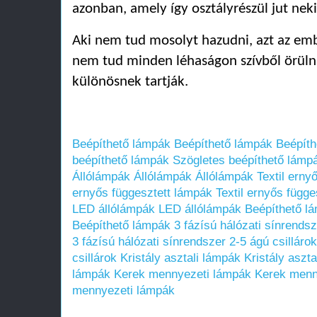
azonban, amely így osztályrészül jut neki
Aki nem tud mosolyt hazudni, azt az emb
nem tud minden léhaságon szívből örüln
különösnek tartják.
Beépíthető lámpák
Beépíthető lámpák
Beépíth
beépíthető lámpák
Szögletes beépíthető lámp
Állólámpák
Állólámpák
Állólámpák
Textil erny
ernyős függesztett lámpák
Textil ernyős függ
LED állólámpák
LED állólámpák
Beépíthető l
Beépíthető lámpák
3 fázísú hálózati sínrends
3 fázísú hálózati sínrendszer
2-5 ágú csillárok
csillárok
Kristály asztali lámpák
Kristály aszt
lámpák
Kerek mennyezeti lámpák
Kerek menn
mennyezeti lámpák