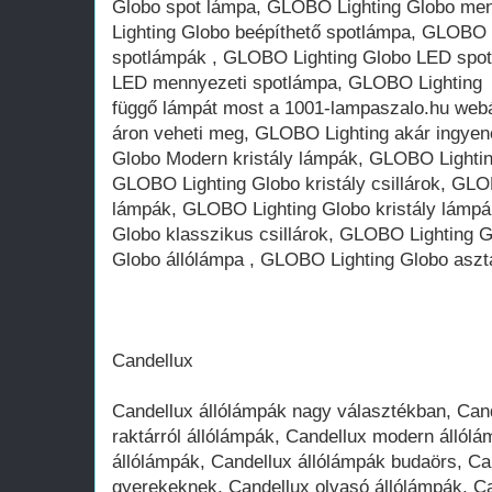
Globo spot lámpa, GLOBO Lighting Globo me
Lighting Globo beépíthető spotlámpa, GLOBO 
spotlámpák , GLOBO Lighting Globo LED spo
LED mennyezeti spotlámpa, GLOBO Lighting
függő lámpát most a 1001-lampaszalo.hu webá
áron veheti meg, GLOBO Lighting akár ingyen
Globo Modern kristály lámpák, GLOBO Lighting
GLOBO Lighting Globo kristály csillárok, GLOB
lámpák, GLOBO Lighting Globo kristály lámp
Globo klasszikus csillárok, GLOBO Lighting G
Globo állólámpa , GLOBO Lighting Globo aszt
Candellux
Candellux állólámpák nagy választékban, Candellux állólámpák, Candellux raktárról állólámpák, Candellux modern állólámpák, Candellux klasszikus állólámpák, Candellux állólámpák budaörs, Candellux állólámpák gyerekeknek, Candellux olvasó állólámpák, Candellux dekoráció állólámpák, Candellux szép állólámpák, Candellux több izzós állólámpák, Candellux nagy állólámpák, Candellux fa állólámpák, Candellux ernyős állólámpák, Candellux olcsó állólámpák, Candellux luxus állólámpák, Candellux azonnal állólámpák, Candellux online állólámpák, Candellux nagy állólámpák, Candellux fényes állólámpák, Candellux raktárról állólámpák, Candellux import állólámpák, Candellux flexibilis állólámpák, Candellux kristály állólámpa, Candellux LED izzós állólámpa, Candellux spot állólámpák, Candellux kapcsolós állólámpa, Candellux divatos állólámpák, Candellux rusztikus állólámpák, Candellux mediterrán állólámpák, Candellux asztali lámpák nagy választékban, Candellux asztali lámpák, Candellux raktárról asztali lámpák, Candellux modern asztali lámpák, Candellux klasszikus asztali lámpák, Candellux asztali lámpák budaörs, Candellux asztali lámpák gyerekeknek, Candellux olvasó asztali lámpák, Candellux dekoráció asztali lámpák, Candellux szép asztali lámpák, Candellux több izzós asztali lámpák, Candellux nagy asztali lámpák, Candellux fa asztali lámpák, Candellux ernyős asztali lámpák, Candellux olcsó asztali lámpák, Candellux luxus asztali lámpák, Candellux azonnal asztali lámpák, Candellux online asztali lámpák, Candellux nagy asztali lámpák, Candellux fényes asztali lámpák, Candellux raktárról asztali lámpák, Candellux import asztali lámpák, Candellux flexibilis asztali lámpák, Candellux éjjeli asztali lámpák, Candellux íróasztali lámpák, Candellux banklámpák, Candellux gyermek íróasztali lámpák, Candellux hangulatfény asztali lámpák, Candellux komód asztali lámpák, Candellux csíptetős asztali lámpák, Candellux kerek asztali lámpák, Candellux szögletes asztali lámpák, Candellux kristály asztali lámpa, Candellux led izzós asztali lámpák, Candellux spot asztali lámpák, Candellux kapcsolós asztali lámpák, Candellux divatos asztali lámpák, Candellux üveg asztali lámpák, Candellux kerámia asztali lámpák, Candellux rusztikus asztali lámpák, Candellux mediterrán asztali lámpák, Candellux falilámpák nagy választékban, Candellux falilámpák, Candellux raktárról falilámpák, Candellux modern falilámpák, Candellux klasszikus falilámpák, Candellux falilámpák budaörs, Candellux falilámpák gyerekeknek, Candellux olvasó falilámpák, Candellux dekoráció falilámpák, Candellux szép falilámpák, Candellux több izzós falilámpák, Candellux nagy falilámpák, Candellux szuper falilámpák, Candellux olcsó falilámpák, Candellux luxus falilámpák, Candellux azonnal falilámpák, Candellux online falilámpák, Candellux nagy falilámpák, Candellux fényes falilámpák, Candellux raktárról falilámpák, Candellux import falilámpák, Candellux flexibilis falilámpák, Candellux éjjeli falilámpák, Candellux gyermek olvasó falilámpák, Candellux hangulatfény falilámpák, Candellux csíptetős lámpák, Candellux kicsi falilámpák, Candellux kerek falilámpák, Candellux szögletes falilámpák, Candellux kristály falilámpa, Candellux led izzós falilámpák, Candellux spot falilámpák, Candellux kapcsolós falilámpák, Candellux divatos falilámpák, Candellux üveg falilámpák, Candellux kerámia falilámpák, Candellux rusztikus falilámpák, Candellux mediterrán falilámpák, Candellux képmegvilágító falilámpák, Candellux képmegvilágító falilámpák led izzóval, Candellux csillár lámpák nagy választékban, Candellux csillár lámpák, Candellux raktárról csillár lámpák, Candellux modern csillár lámpák, Candellux klasszikus csillár lámpák, Candellux csillár lámpák budaörs, Candellux csillár lámpák gyerekeknek, Candellux dekoráció csillár lámpák, Candellux szép csillár lámpák, Candellux több izzós csillár lámpák, Candellux nagy csillár lámpák, Candellux fa csillár lámpák, Candellux ernyős csillár lámpák, Candellux olcsó csillár lámpák, Candellux luxus csillár lámpák, Candellux azonnal csillár lámpák, Candellux online csillár lámpák, Candellux fényes csillár lámpák, Candellux raktárról csillár lámpák, Candellux import csillár lámpák, Candellux flexibilis csillár lámpák, Candellux gyermek csillár lámpák, Candellux hangulatfény csillár lámpák, Candellux kicsi csillár lámpák, Candellux kerek csillár lámpák, Candellux szögletes csillár lámpák, Candellux kristály csillár lámpák, Candellux led izzós csillár lámpák, Candellux kapcsolós csillár lámpák, Candellux divatos csillár lámpák, Candellux üveg csillár lámpák, Candellux kerámia csillár lámpák, Candellux rusztikus csillár lámpák, Candellux mediterrán csillár lámpák, Candellux kovácsoltvas csillár lámpák, Candellux függeszték lámpák nagy választékban, Candellux függeszték lámpák, Candellux raktárról függeszték lámpák, Candellux modern függeszték lámpák, Candellux klasszikus függeszték lámpák, Candellux függeszték lámpák budaörs, Candellux függeszték lámpák gyerekeknek, Candellux dekoráció függeszték lámpák, Candellux szép függeszték lámpák, Candellux több izzós függeszték lámpák, Candellux nagy függeszték lámpák, Candellux hosszú függeszték lámpák, Candellux ernyős függeszték lámpák, Candellux olcsó függeszték lámpák, Candellux luxus függeszték lámpák, Candellux azonnal függeszték lámpák, Candellux online függeszték lámpák, Candellux fényes függeszték lámpák, Candellux raktárról függeszték lámpák, Candellux import függeszték lámpák, Candellux flexibilis függeszték lámpák, Candellux gyermek függeszték lámpák, Candellux hangulatfény függeszték lámpák, Candellux kicsi függeszték lámpák, Candellux kerek függeszték lámpák, Candellux szögletes függeszték lámpák, Candellux kristály függeszték lámpák, Candellux led izzós függeszték lámpák, Candellux kapcsolós függeszték lámpák, Candellux divatos függeszték lámpák, Candellux üveg függeszték lámpák, Candellux kerámia függeszték lámpák, Candellux rusztikus függeszték lámpák, Candellux mediterrán függeszték lámpák, Candellux beépíthető lá