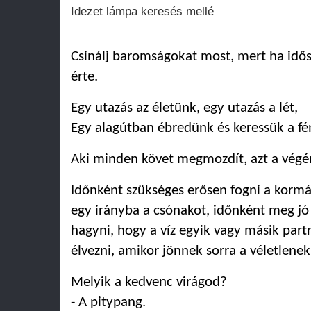
Idezet lámpa keresés mellé
Csinálj baromságokat most, mert ha időse
érte.
Egy utazás az életünk, egy utazás a lét,
Egy alagútban ébredünk és keressük a fé
Aki minden követ megmozdít, azt a végé
Időnként szükséges erősen fogni a kormá
egy irányba a csónakot, időnként meg jó 
hagyni, hogy a víz egyik vagy másik partr
élvezni, amikor jönnek sorra a véletlenek
Melyik a kedvenc virágod?
- A pitypang.