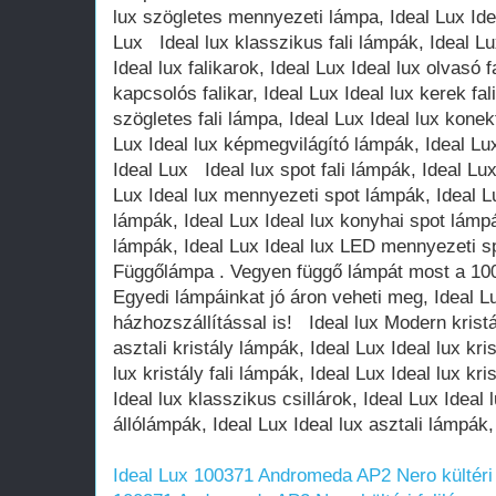
Ideal Lux 100371 Andromeda AP2 Nero kültéri