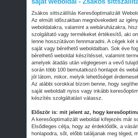
saját weboldal - Zsákos sittszállít
Zsákos sittszállítás Keresőoptimalizált Webo
Az elmúlt időszakban megnövekedett az igén
weboldalakra, valamint a webáruházakra, his
szolgáltató vagy termékeket értékesítő, aki on
lenne hosszútávon fennmaradni. A cégek két i
saját vagy bérelhető weboldalban. Sok éve fo
bérelhető weboldal készítéssel, valamint term
amelyek átadás után véglegesen a vevő tula
során több 100 bemutatkozó honlapot és webá
jól látom, mikor, melyik lehetőséget érdemese
Az alábbi sorokkal bízom benne, hogy segíthe
saját weboldalt nyiss vagy inkább keresőoptim
készítés szolgáltatást válassz.
Először is: mit jelent az, hogy keresőoptima
A keresőoptimalizált weboldal kifejezés már 
Elsődleges célja, hogy az érdeklődők, a vásár
honlapodra, sőt, előbb találjanak meg téged, 