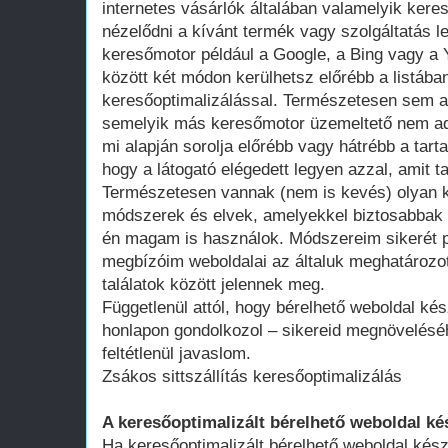
internetes vásárlók általában valamelyik ker
nézelődni a kívánt termék vagy szolgáltatás le
keresőmotor például a Google, a Bing vagy a Y
között két módon kerülhetsz előrébb a listában
keresőoptimalizálással. Természetesen sem a
semelyik más keresőmotor üzemeltető nem adot
mi alapján sorolja előrébb vagy hátrébb a tarta
hogy a látogató elégedett legyen azzal, amit ta
Természetesen vannak (nem is kevés) olyan k
módszerek és elvek, amelyekkel biztosabbak 
én magam is használok. Módszereim sikerét p
megbízóim weboldalai az általuk meghatározot
találatok között jelennek meg.
Függetlenül attól, hogy bérelhető weboldal kés
honlapon gondolkozol – sikereid megnövelésé
feltétlenül javaslom.
Zsákos sittszállítás keresőoptimalizálás
A keresőoptimalizált bérelhető weboldal ké
Ha keresőoptimalizált bérelhető weboldal kész