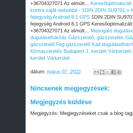
+36704327071 Az elmúlt...
Keresőoptimalizált
kontra saját weboldal - 1DIN 2DIN SU9701-s K
fejegység Android 8.1 GPS
1DIN 2DIN SU9701-
fejegység Android 8.1 GPS Keresőoptimalizált
+36704327071 Az elmúlt...
Mosogató duguláse
duguláselhárítás
Gázszerelő, gázszerelés
Gáz
gázszerelő
Fég gázszerelő
Kád duguláselhárí
Klímaszerelés Budapest 1. kerület Várkerület
kerület Várkerület
dátum:
május 07, 2022
Nincsenek megjegyzések:
Megjegyzés küldése
Megjegyzés: Megjegyzéseket csak a blog tagja