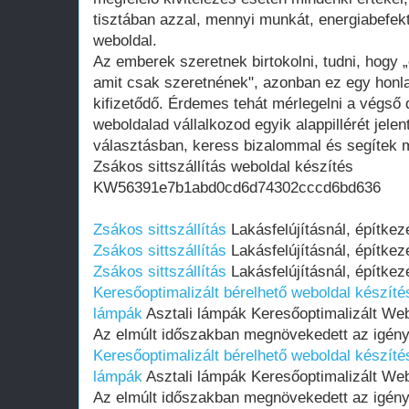
tisztában azzal, mennyi munkát, energiabefekte
weboldal.
Az emberek szeretnek birtokolni, tudni, hogy 
amit csak szeretnének", azonban ez egy honla
kifizetődő. Érdemes tehát mérlegelni a végső d
weboldalad vállalkozod egyik alappillérét jelen
választásban, keress bizalommal és segítek m
Zsákos sittszállítás weboldal készítés
KW56391e7b1abd0cd6d74302cccd6bd636
Zsákos sittszállítás
Lakásfelújításnál, építkez
Zsákos sittszállítás
Lakásfelújításnál, építkez
Zsákos sittszállítás
Lakásfelújításnál, építkez
Keresőoptimalizált bérelhető weboldal készítés
lámpák
Asztali lámpák Keresőoptimalizált We
Az elmúlt időszakban megnövekedett az igény
Keresőoptimalizált bérelhető weboldal készítés
lámpák
Asztali lámpák Keresőoptimalizált We
Az elmúlt időszakban megnövekedett az igény