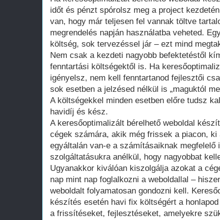
időt és pénzt spórolsz meg a project kezdeté
van, hogy már teljesen fel vannak töltve tart
megrendelés napján használatba veheted. Egy 
költség, sok tervezéssel jár – ezt mind megtak
Nem csak a kezdeti nagyobb befektetéstől k
fenntartási költségektől is. Ha keresőoptimali
igényelsz, nem kell fenntartanod fejlesztői cs
sok esetben a jelzésed nélkül is „maguktól m
A költségekkel minden esetben előre tudsz kal
havidíj és kész.
A keresőoptimalizált bérelhető weboldal kész
cégek számára, akik még frissek a piacon, ki 
egyáltalán van-e a számításaiknak megfelelő 
szolgáltatásukra anélkül, hogy nagyobbat kell
Ugyanakkor kiválóan kiszolgálja azokat a cég
nap mint nap foglalkozni a weboldallal – hisze
weboldalt folyamatosan gondozni kell. Keresőo
készítés esetén havi fix költségért a honlap
a frissítéseket, fejlesztéseket, amelyekre szü