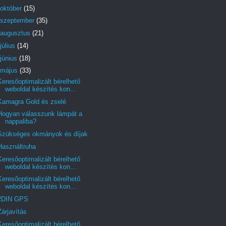
október
(15)
szeptember
(35)
augusztus
(21)
július
(14)
június
(18)
május
(33)
Keresőoptimalizált bérelhető
weboldal készítés kon...
Kamagra Gold és zselé
Hogyan válasszunk lámpát a
nappaliba?
Szükséges okmányok és díjak
Használtruha
Keresőoptimalizált bérelhető
weboldal készítés kon...
Keresőoptimalizált bérelhető
weboldal készítés kon...
2DIN GPS
Zárjavítás
Keresőoptimalizált bérelhető