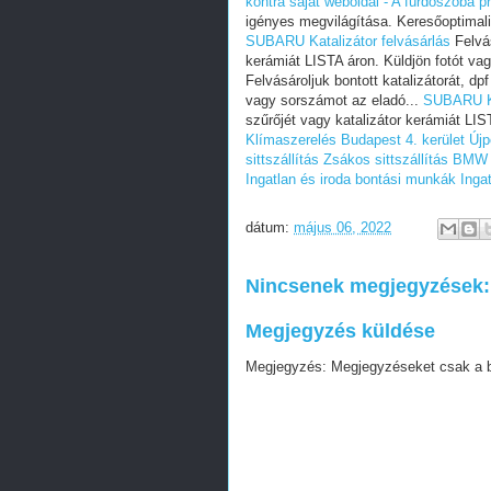
kontra saját weboldal - A fürdőszoba p
igényes megvilágítása. Keresőoptimal
SUBARU Katalizátor felvásárlás
Felvás
kerámiát LISTA áron. Küldjön fotót va
Felvásároljuk bontott katalizátorát, dp
vagy sorszámot az eladó...
SUBARU Ka
szűrőjét vagy katalizátor kerámiát LIS
Klímaszerelés Budapest 4. kerület Újp
sittszállítás
Zsákos sittszállítás
BMW h
Ingatlan és iroda bontási munkák
Inga
dátum:
május 06, 2022
Nincsenek megjegyzések:
Megjegyzés küldése
Megjegyzés: Megjegyzéseket csak a blo