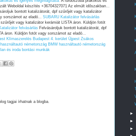
raktikus és igényes megvilágítása.
A fürdőszoba praktikus és
izált Weboldal készítés +36704327071 Az elmúlt időszakban...
ároljuk bontott katalizátorát, dpf szűrőjét vagy katalizátor
gy sorszámot az eladó...
SUBARU Katalizátor felvásárlás
f szűrőjét vagy katalizátor kerámiát LISTA áron. Küldjön fotót
talizátor felvásárlás
Felvásároljuk bontott katalizátorát, dpf
TA áron. Küldjön fotót vagy sorszámot az eladó...
est
Klímaszerelés Budapest 4. kerület Újpest
Zsákos
asználtautó németország
BMW használtautó németország
tlan és iroda bontási munkák
g tagjai írhatnak a blogba.
►
►
►
►