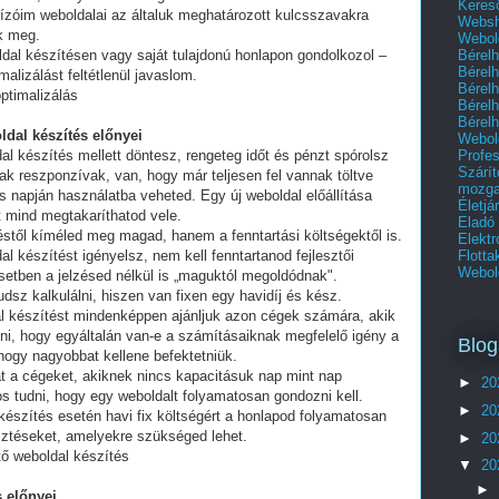
Kereső
ízóim weboldalai az általuk meghatározott kulcsszavakra
Websho
ek meg.
Webold
Bérel
ldal készítésen vagy saját tulajdonú honlapon gondolkozol –
Bérel
alizálást feltétlenül javaslom.
Bérel
ptimalizálás
Bérel
Bérel
ldal készítés előnyei
Webol
Profes
al készítés mellett döntesz, rengeteg időt és pénzt spórolsz
Szárí
ak reszponzívak, van, hogy már teljesen fel vannak töltve
mozga
 napján használatba veheted. Egy új weboldal előállítása
Életjá
t mind megtakaríthatod vele.
Eladó
stől kíméled meg magad, hanem a fenntartási költségektől is.
Elektr
Flott
al készítést igényelsz, nem kell fenntartanod fejlesztői
Webold
setben a jelzésed nélkül is „maguktól megoldódnak".
dsz kalkulálni, hiszen van fixen egy havidíj és kész.
al készítést mindenképpen ajánljuk azon cégek számára, akik
lni, hogy egyáltalán van-e a számításaiknak megfelelő igény a
Blog
 hogy nagyobbat kellene befektetniük.
t a cégeket, akiknek nincs kapacitásuk nap mint nap
►
20
tos tudni, hogy egy weboldalt folyamatosan gondozni kell.
►
20
készítés esetén havi fix költségért a honlapod folyamatosan
esztéseket, amelyekre szükséged lehet.
►
20
tő weboldal készítés
▼
20
►
 előnyei