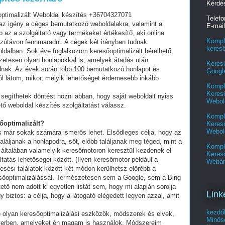
Kérdé
optimalizált Weboldal készítés +36704327071
Telef
z igény a céges bemutatkozó weboldalakra, valamint a
E-mai
az a szolgáltató vagy termékeket értékesítő, aki online
Kompl
szútávon fennmaradni. A cégek két irányban tudnak
keres
oldalban. Sok éve foglalkozom keresőoptimalizált bérelhető
zetesen olyan honlapokkal is, amelyek átadás után
Keres
dnak. Az évek során több 100 bemutatkozó honlapot és
Googl
ól látom, mikor, melyik lehetőséget érdemesebb inkább
Kompl
Kereső
segíthetek döntést hozni abban, hogy saját weboldalt nyiss
Webol
tő weboldal készítés szolgáltatást válassz.
Kompl
sőoptimalizált?
Kereső
Webol
és már sokak számára ismerős lehet. Elsődleges célja, hogy az
láljanak a honlapodra, sőt, előbb találjanak meg téged, mint a
Kompl
 általában valamelyik keresőmotoron keresztül kezdenek el
Keres
tatás lehetőségei között. (Ilyen keresőmotor például a
Webár
esési találatok között két módon kerülhetsz előrébb a
eresőoptimalizálással. Természetesen sem a Google, sem a Bing
ő nem adott ki egyetlen listát sem, hogy mi alapján sorolja
Link
y biztos: a célja, hogy a látogató elégedett legyen azzal, amit
kezdő
olyan keresőoptimalizálási eszközök, módszerek és elvek,
Minősé
ikerben, amelyeket én magam is használok. Módszereim