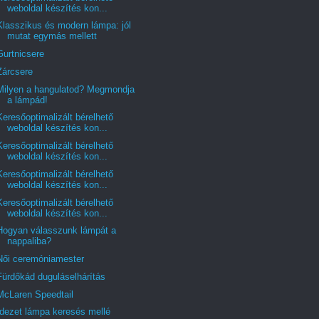
weboldal készítés kon...
Klasszikus és modern lámpa: jól
mutat egymás mellett
Gurtnicsere
Zárcsere
Milyen a hangulatod? Megmondja
a lámpád!
Keresőoptimalizált bérelhető
weboldal készítés kon...
Keresőoptimalizált bérelhető
weboldal készítés kon...
Keresőoptimalizált bérelhető
weboldal készítés kon...
Keresőoptimalizált bérelhető
weboldal készítés kon...
Hogyan válasszunk lámpát a
nappaliba?
Női ceremóniamester
Fürdőkád duguláselhárítás
McLaren Speedtail
Idezet lámpa keresés mellé