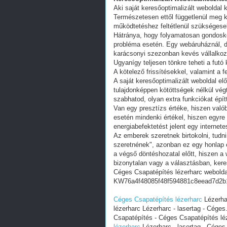
Aki saját keresőoptimalizált weboldal k
Természetesen ettől függetlenül meg k
működtetéshez feltétlenül szükségesek
Hátránya, hogy folyamatosan gondoskodn
probléma esetén. Egy webáruháznál, d
karácsonyi szezonban kevés vállalkoz
Ugyanígy teljesen tönkre teheti a futó
A kötelező frissítésekkel, valamint a 
A saját keresőoptimalizált weboldal e
tulajdonképpen kötöttségek nélkül vég
szabhatod, olyan extra funkciókat épít
Van egy presztízs értéke, hiszen valób
esetén mindenki értékel, hiszen egyre
energiabefektetést jelent egy internete
Az emberek szeretnek birtokolni, tudn
szeretnének", azonban ez egy honlap e
a végső döntéshozatal előtt, hiszen a w
bizonytalan vagy a választásban, ker
Céges Csapatépítés lézerharc webolda
KW76a4f48085f48f594881c8eead7d2b
Céges Csapatépítés lézerharc
Lézerhar
lézerharc Lézerharc - lasertag - Céges
Csapatépítés - Céges Csapatépítés léz
lézerharc
Lézerharc - lasertag - Céges