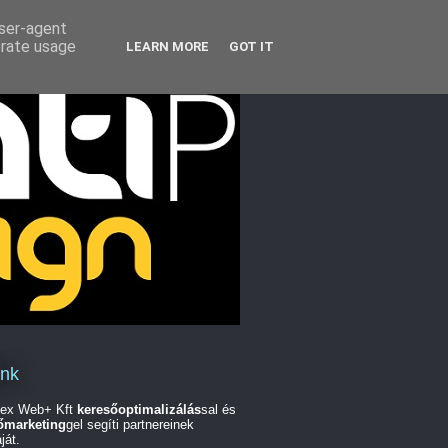
user-agent
erate usage
LEARN MORE
GOT IT
unk
ex Web+ Kft
keresőoptimalizálás
sal és
őmarketing
gel segíti partnereinek
ját.