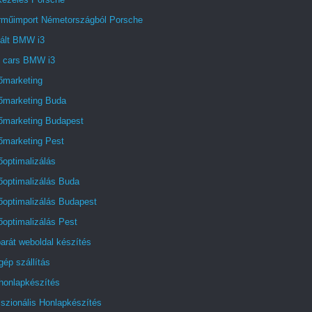
rműimport Németországból Porsche
ált BMW i3
t cars BMW i3
őmarketing
őmarketing Buda
őmarketing Budapest
őmarketing Pest
optimalizálás
őoptimalizálás Buda
őoptimalizálás Budapest
optimalizálás Pest
arát weboldal készítés
ép szállítás
honlapkészítés
szionális Honlapkészítés