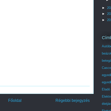
►
20
►
20
►
20
Cím
Autóbe
beázot
beteg
Casco
egyed
egyedi
Eladó
Elektr
Főoldal
Régebbi bejegyzés
életjá
Flott