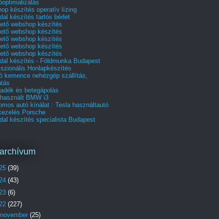
optimalizálás
p készítés operatív lízing
al készítés tartós bérlet
hető webshop készítés
hető webshop készítés
hető webshop készítés
hető webshop készítés
hető webshop készítés
dal készítés - Földmunka Budapest
szionális Honlapkészítés
tó kemence nehézgép szállítás,
tás
radék és betegápolás
 használt BMW i3
omos autó kínálat : Tesla használtautó
akezelés Porsche
al készítés specialista Budapest
archívum
25
(39)
24
(43)
23
(6)
22
(227)
november
(25)