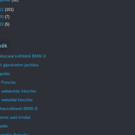
21
(101)
20
(7)
19
(5)
kék
hozatal külföldről BMW i3
t gipszkarton javítása
ápolás
 Porsche
i webáruház készítés
 weboldal készítés
 használtautó BMW i3
omos autó kínálat
radék
akezelés Porsche