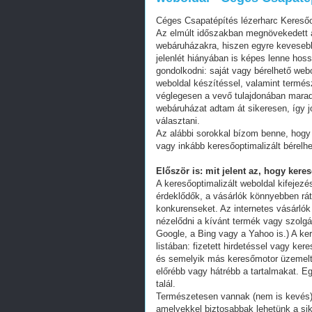
Céges Csapatépítés lézerharc Kereső
Az elmúlt időszakban megnövekedett a
webáruházakra, hiszen egyre kevesebb 
jelenlét hiányában is képes lenne hos
gondolkodni: saját vagy bérelhető web
weboldal készítéssel, valamint termés
véglegesen a vevő tulajdonában mara
webáruházat adtam át sikeresen, így j
választani.
Az alábbi sorokkal bízom benne, hogy 
vagy inkább keresőoptimalizált bérelhe
Először is: mit jelent az, hogy kere
A keresőoptimalizált weboldal kifejez
érdeklődők, a vásárlók könnyebben ráta
konkurenseket. Az internetes vásárlók
nézelődni a kívánt termék vagy szolgál
Google, a Bing vagy a Yahoo is.) A ker
listában: fizetett hirdetéssel vagy k
és semelyik más keresőmotor üzemeltet
előrébb vagy hátrébb a tartalmakat. Eg
talál.
Természetesen vannak (nem is kevés) 
amelyekkel biztosabbak lehetünk a s