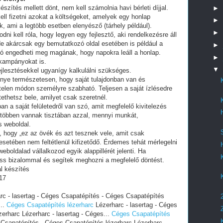
észítés mellett dönt, nem kell számolnia havi bérleti díjjal.
►
ell fizetni azokat a költségeket, amelyek egy honlap
►
, ami a legtöbb esetben elenyésző (tárhely például).
►
i kell róla, hogy legyen egy fejlesztő, aki rendelkezésre áll
e akárcsak egy bemutatkozó oldal esetében is például a
►
ó engedheti meg magának, hogy napokra leáll a honlap.
►
 kampányokat is.
▼
fejlesztésekkel ugyanígy kalkulálni szükséges.
lőnye természetesen, hogy saját tulajdonban van és
telen módon személyre szabható. Teljesen a saját ízlésedre
tethetsz bele, amilyet csak szeretnél.
an a saját felületedről van szó, amit megfelelő kivitelezés
 többen vannak tisztában azzal, mennyi munkát,
s weboldal.
i, hogy „ez az övék és azt tesznek vele, amit csak
setében nem feltétlenül kifizetődő. Érdemes tehát mérlegelni
eboldalad vállalkozod egyik alappillérét jelenti. Ha
ess bizalommal és segítek meghozni a megfelelő döntést.
l készítés
17
c - lasertag - Céges Csapatépítés - Céges Csapatépítés
...
Céges Csapatépítés lézerharc
Lézerharc - lasertag - Céges
erharc Lézerharc - lasertag - Céges...
Céges Csapatépítés
 Csapatépítés - Céges Csapatépítés lézerharc Lézerharc -