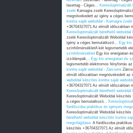
lasertag - Céges...
Keresőoptimalizált 
zselé
Kamagra zselé Keresőoptimalizá
megnövekedett az igény a céges bemu
kontra saját weboldal - Kamagra zselé
+36704327071 Az elmúlt időszakban m
Keresőoptimalizált bérelhető weboldal
zselé Keresőoptimalizált Weboldal k
igény a céges bemutatkozó...
Egy kis
színhőmérsékletA két legismertebb el
színhőmérséklet
Egy kis energiatan és
izzólámpák...
Egy kis energiatan és s
legismertebb elektromos fényforrás az
kontra saját weboldal - Zárcsere
Zárcse
elmúlt időszakban megnövekedett az 
weboldal készítés kontra saját webolda
+36704327071 Az elmúlt időszakban m
Keresőoptimalizált bérelhető weboldal 
Keresőoptimalizált Weboldal készíté
a céges bemutatkozó...
Keresőoptimali
fürdőszoba praktikus és igényes megvi
Keresőoptimalizált Weboldal készítés
bérelhető weboldal készítés kontra saj
megvilágítása.
A fürdőszoba praktikus
készítés +36704327071 Az elmúlt idő