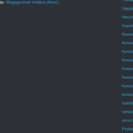
zás:
Megjegyzések küldése (Atom)
Gépjá
Haszn
Impor
Keres
Keres
Keres
Keres
Kereső
Keres
Keres
Kereső
mobilb
nehézg
olcsó 
Profes