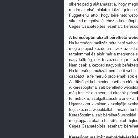
sikerét pedig alátámasztja, hogy megb
rendre az első találatok között jelenn
Függetlenül attól, hogy bérelhető webo
sikereid megnöveléséhez a keresőoptim
Céges Csapatépítés lézerharc keresőo
A keresőoptimalizált bérelhető webo
Ha keresőoptimalizált bérelhető webold
meg a project kezdetén. Ezek az oldal
tartalommal és akár már a megrendelés
nagy költség, sok tervezéssel jár – ez
Nem csak a kezdeti nagyobb befekteté
Ha keresőoptimalizált bérelhető webold
csapatot, a felmerülő problémák sok e
A költségekkel minden esetben előre tu
A keresőoptimalizált bérelhető webold
még frissek a piacon, ki akarják próbá
termékükre, szolgáltatásukra anélkül,
Ugyanakkor kiválóan kiszolgálja azoka
foglalkozni a weboldallal – hiszen fon
Keresőoptimalizált bérelhető weboldal 
megkapja azokat a frissítéseket, fejl
Céges Csapatépítés lézerharc bérelhe
Keresőoptimalizált weboldalkészítés