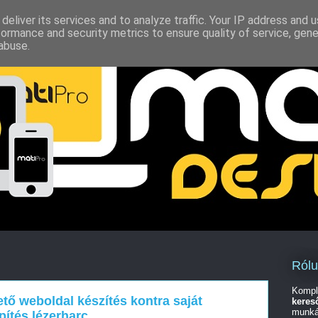
deliver its services and to analyze traffic. Your IP address and 
formance and security metrics to ensure quality of service, gen
abuse.
Ról
Kompl
ető weboldal készítés kontra saját
keres
munká
ítés lézerharc