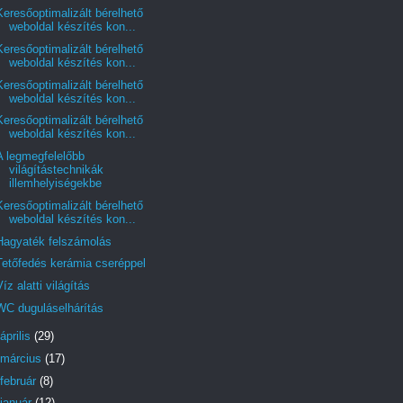
Keresőoptimalizált bérelhető
weboldal készítés kon...
Keresőoptimalizált bérelhető
weboldal készítés kon...
Keresőoptimalizált bérelhető
weboldal készítés kon...
Keresőoptimalizált bérelhető
weboldal készítés kon...
A legmegfelelőbb
világítástechnikák
illemhelyiségekbe
Keresőoptimalizált bérelhető
weboldal készítés kon...
Hagyaték felszámolás
Tetőfedés kerámia cseréppel
Víz alatti világítás
WC duguláselhárítás
április
(29)
március
(17)
február
(8)
január
(12)