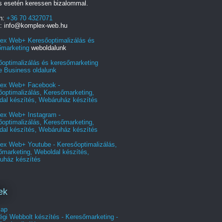
s esetén keressen bizalommal.
on:
+36 70 4327071
l: info@komplex-web.hu
ex Web+ Keresőoptimalizálás és
őmarketing
weboldalunk
őoptimalizálás és keresőmarketing
e Business oldalunk
ex Web+ Facebook -
optimalizálás, Keresőmarketing,
dal készítés, Webáruház készítés
ex Web+ Instagram -
optimalizálás, Keresőmarketing,
dal készítés, Webáruház készítés
ex Web+ Youtube - Keresőoptimalizálás,
őmarketing, Weboldal készítés,
uház készítés
ek
lap
gi Webbolt készítés - Keresőmarketing -