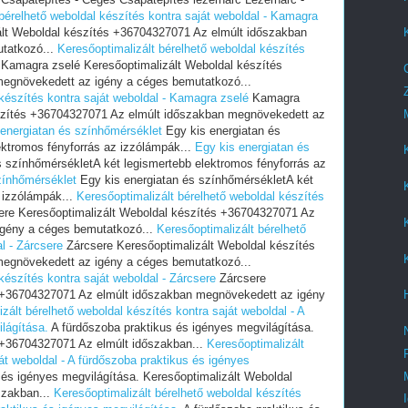
bérelhető weboldal készítés kontra saját weboldal - Kamagra
lt Weboldal készítés +36704327071 Az elmúlt időszakban
tatkozó...
Keresőoptimalizált bérelhető weboldal készítés
Kamagra zselé Keresőoptimalizált Weboldal készítés
egnövekedett az igény a céges bemutatkozó...
 készítés kontra saját weboldal - Kamagra zselé
Kamagra
észítés +36704327071 Az elmúlt időszakban megnövekedett az
 energiatan és színhőmérséklet
Egy kis energiatan és
ektromos fényforrás az izzólámpák...
Egy kis energiatan és
 színhőmérsékletA két legismertebb elektromos fényforrás az
zínhőmérséklet
Egy kis energiatan és színhőmérsékletA két
 izzólámpák...
Keresőoptimalizált bérelhető weboldal készítés
re Keresőoptimalizált Weboldal készítés +36704327071 Az
igény a céges bemutatkozó...
Keresőoptimalizált bérelhető
l - Zárcsere
Zárcsere Keresőoptimalizált Weboldal készítés
egnövekedett az igény a céges bemutatkozó...
készítés kontra saját weboldal - Zárcsere
Zárcsere
s +36704327071 Az elmúlt időszakban megnövekedett az igény
zált bérelhető weboldal készítés kontra saját weboldal - A
lágítása.
A fürdőszoba praktikus és igényes megvilágítása.
 +36704327071 Az elmúlt időszakban...
Keresőoptimalizált
át weboldal - A fürdőszoba praktikus és igényes
 és igényes megvilágítása. Keresőoptimalizált Weboldal
szakban...
Keresőoptimalizált bérelhető weboldal készítés